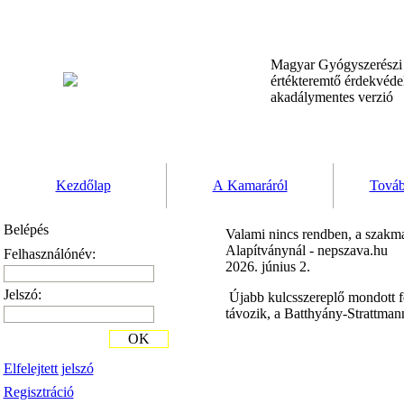
Magyar Gyógyszerész
értékteremtő érdekvéd
akadálymentes verzió
Kezdőlap
A Kamaráról
Továb
Belépés
Valami nincs rendben, a szakma
Alapítványnál - nepszava.hu
Felhasználónév:
2026. június 2.
Jelszó:
Újabb kulcsszereplő mondott fe
távozik, a Batthyány-Strattman
OK
Elfelejtett jelszó
Regisztráció