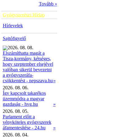
Tovább »
Gyógyszerészi Hírlap
Hírlevelek
Sajtófigyelő
2026. 08. 08.
Elszámíthatta magát a
Tisza-kormány, kétséges,
hogy szeptember elsejével
valóban sikerül bevezetni
a gyógyszeráfa-
»
csökkentést - nepszava.hu
2026. 08. 06.
Így kapcsolt takarékos
üzemmódra a magyar
gazdaság - hvg.hu
»
2026. 08. 05.
Parlament előtt a
vényköteles gyógyszerek
áfamentesítése - 24.hu
»
2026. 08. 04.