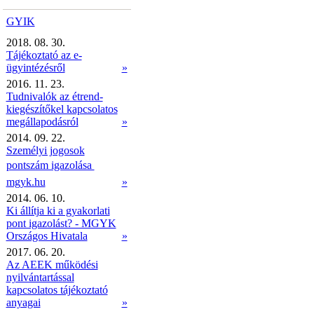
GYIK
2018. 08. 30.
Tájékoztató az e-
ügyintézésről
»
2016. 11. 23.
Tudnivalók az étrend-
kiegészítőkel kapcsolatos
megállapodásról
»
2014. 09. 22.
Személyi jogosok
pontszám igazolása 
mgyk.hu
»
2014. 06. 10.
Ki állítja ki a gyakorlati
pont igazolást? - MGYK
Országos Hivatala
»
2017. 06. 20.
Az AEEK működési
nyilvántartással
kapcsolatos tájékoztató
anyagai
»