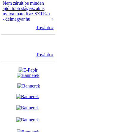
Nem zárult be minden
ajtó: több slágerszak is
nyitva maradt az SZTE-n
- delmagyar.hu
»
Tovább »
Tovább »