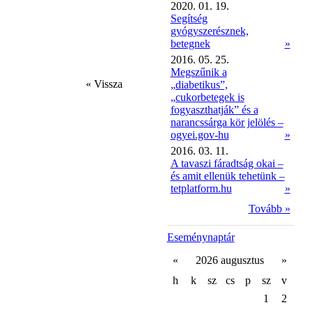
2020. 01. 19.
Segítség
gyógyszerésznek,
betegnek
»
2016. 05. 25.
Megszűnik a
« Vissza
„diabetikus”,
„cukorbetegek is
fogyaszthatják” és a
narancssárga kör jelölés –
ogyei.gov-hu
»
2016. 03. 11.
A tavaszi fáradtság okai –
és amit ellenük tehetünk –
tetplatform.hu
»
Tovább »
Eseménynaptár
«
2026 augusztus
»
h
k
sz
cs
p
sz
v
1
2