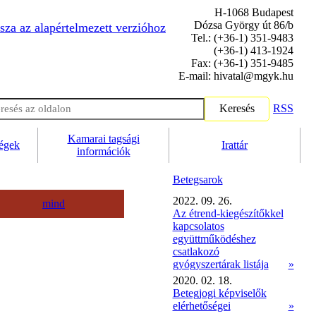
H-1068 Budapest
Dózsa György út 86/b
sza az alapértelmezett verzióhoz
Tel.: (+36-1) 351-9483
(+36-1) 413-1924
Fax: (+36-1) 351-9485
E-mail: hivatal@mgyk.hu
Keresés
RSS
Kamarai tagsági
ségek
Irattár
információk
Betegsarok
2022. 09. 26.
mind
Az étrend-kiegészítőkkel
kapcsolatos
együttműködéshez
csatlakozó
gyógyszertárak listája
»
2020. 02. 18.
Betegjogi képviselők
elérhetőségei
»