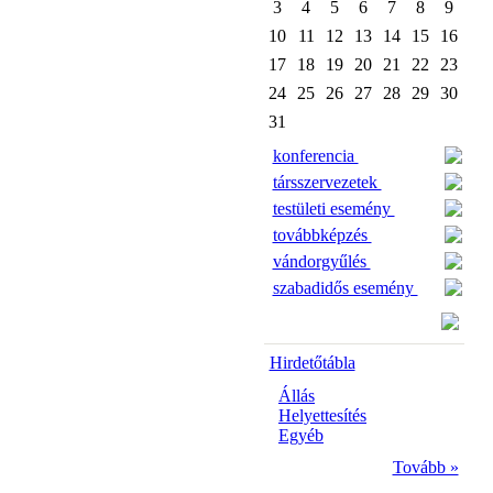
3
4
5
6
7
8
9
10
11
12
13
14
15
16
17
18
19
20
21
22
23
24
25
26
27
28
29
30
31
konferencia
társszervezetek
testületi esemény
továbbképzés
vándorgyűlés
szabadidős esemény
Hirdetőtábla
Állás
Helyettesítés
Egyéb
Tovább »