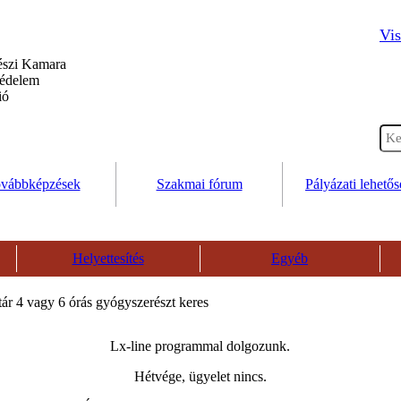
Vis
szi Kamara
védelem
ió
vábbképzések
Szakmai fórum
Pályázati lehető
Helyettesítés
Egyéb
ár 4 vagy 6 órás gyógyszerészt keres
Lx-line programmal dolgozunk.
Hétvége, ügyelet nincs.