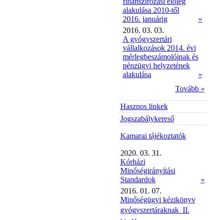
finanszírozási előleg
alakulása 2010-től
2016. januárig
»
2016. 03. 03.
A gyógyszertári
vállalkozások 2014. évi
mérlegbeszámolóinak és
pénzügyi helyzetének
alakulása
»
Tovább »
Hasznos linkek
Jogszabálykereső
Kamarai tájékoztatók
2020. 03. 31.
Kórházi
Minőségirányítási
Standardok
»
2016. 01. 07.
Minőségügyi kézikönyv
gyógyszertáraknak  II.