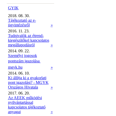
GYIK
2018. 08. 30.
Tájékoztató az e-
ügyintézésről
»
2016. 11. 23.
Tudnivalók az étrend-
kiegészítőkel kapcsolatos
megállapodásról
»
2014. 09. 22.
Személyi jogosok
pontszám igazolása 
mgyk.hu
»
2014. 06. 10.
Ki állítja ki a gyakorlati
pont igazolást? - MGYK
Országos Hivatala
»
2017. 06. 20.
Az AEEK működési
nyilvántartással
kapcsolatos tájékoztató
anyagai
»