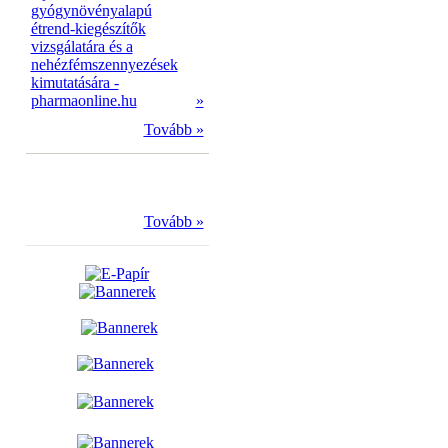
gyógynövényalapú
étrend-kiegészítők
vizsgálatára és a
nehézfémszennyezések
kimutatására -
pharmaonline.hu
»
Tovább »
Tovább »