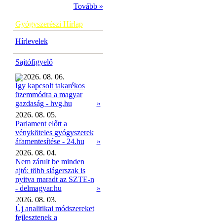
Tovább »
Gyógyszerészi Hírlap
Hírlevelek
Sajtófigyelő
2026. 08. 06.
Így kapcsolt takarékos
üzemmódra a magyar
»
gazdaság - hvg.hu
2026. 08. 05.
Parlament előtt a
vényköteles gyógyszerek
áfamentesítése - 24.hu
»
2026. 08. 04.
Nem zárult be minden
ajtó: több slágerszak is
nyitva maradt az SZTE-n
- delmagyar.hu
»
2026. 08. 03.
Új analitikai módszereket
fejlesztenek a