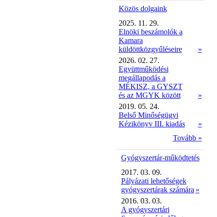
Közös dolgaink
2025. 11. 29.
Elnöki beszámolók a
Kamara
küldöttközgyűléseire
»
2026. 02. 27.
Együttműködési
megállapodás a
MÉKISZ, a GYSZT
és az MGYK között
»
2019. 05. 24.
Belső Minőségügyi
Kézikönyv III. kiadás
»
Tovább »
Gyógyszertár-működtetés
2017. 03. 09.
Pályázati lehetőségek
gyógyszertárak számára
»
2016. 03. 03.
A gyógyszertári