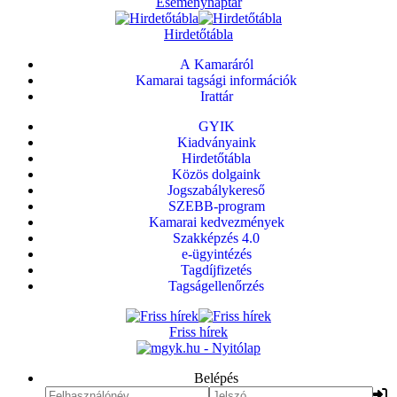
Eseménynaptár
Hirdetőtábla
A Kamaráról
Kamarai tagsági információk
Irattár
GYIK
Kiadványaink
Hirdetőtábla
Közös dolgaink
Jogszabálykereső
SZEBB-program
Kamarai kedvezmények
Szakképzés 4.0
e-ügyintézés
Tagdíjfizetés
Tagságellenőrzés
Friss hírek
Belépés