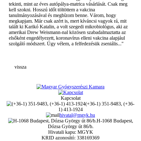
tekinti, mint az éves autópálya-matrica vásárlását. Csak meg
kell szokni. Hosszú időt töltöttem a vakcina
tanulmányozásával és megbízom benne. Várom, hogy
megkapjam. Már csak azért is, mert kíváncsi vagyok rá, mit
talált ki Karikó Katalin, a volt szegedi mikrobiológus, aki az
amerikai Drew Weismann-nal közösen szabadalmaztatta az
elsőként engedélyezett, koronavírus elleni vakcina alapjául
szolgáló módszert. Úgy vélem, a felfedezésük zseniális..."
vissza
Kapcsolat
(+36-1) 351-9483, (+36-
1) 413-1924
hivatal@mgyk.hu
H-1068 Budapest,
Dózsa György út 86/b.
Hivatali kapu: MGYK
KRID azonosító: 338169369