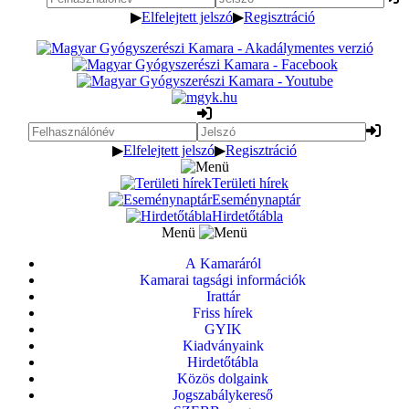
▶
Elfelejtett jelszó
▶
Regisztráció
▶
Elfelejtett jelszó
▶
Regisztráció
Területi hírek
Eseménynaptár
Hirdetőtábla
Menü
A Kamaráról
Kamarai tagsági információk
Irattár
Friss hírek
GYIK
Kiadványaink
Hirdetőtábla
Közös dolgaink
Jogszabálykereső