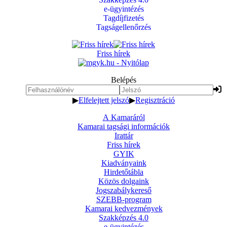
e-ügyintézés
Tagdíjfizetés
Tagságellenőrzés
Friss hírek
Belépés
▶
Elfelejtett jelszó
▶
Regisztráció
A Kamaráról
Kamarai tagsági információk
Irattár
Friss hírek
GYIK
Kiadványaink
Hirdetőtábla
Közös dolgaink
Jogszabálykereső
SZEBB-program
Kamarai kedvezmények
Szakképzés 4.0
e-ügyintézés