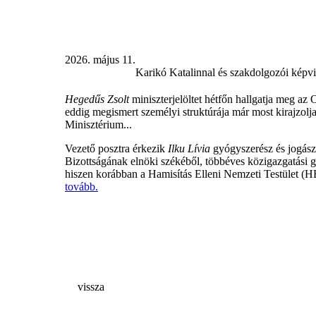
2026. május 11.
Karikó Katalinnal és szakdolgozói képvise
Hegedűs Zsolt
miniszterjelöltet hétfőn hallgatja meg az 
eddig megismert személyi struktúrája már most kirajzolja
Minisztérium...
Vezető posztra érkezik
Ilku Lívia
gyógyszerész és jogász
Bizottságának elnöki székéből, többéves közigazgatási gy
hiszen korábban a Hamisítás Elleni Nemzeti Testület (H
tovább.
vissza