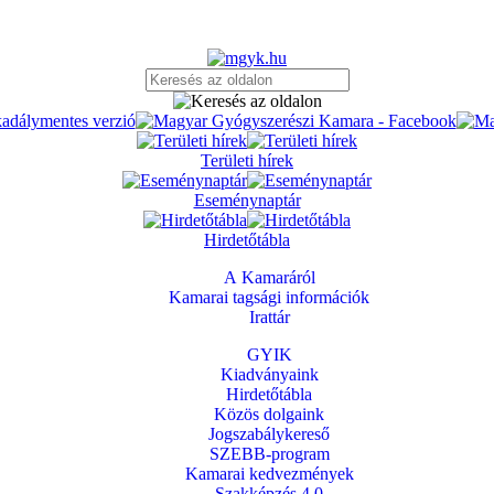
Területi hírek
Eseménynaptár
Hirdetőtábla
A Kamaráról
Kamarai tagsági információk
Irattár
GYIK
Kiadványaink
Hirdetőtábla
Közös dolgaink
Jogszabálykereső
SZEBB-program
Kamarai kedvezmények
Szakképzés 4.0