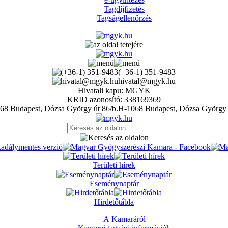
Tagdíjfizetés
Tagságellenőrzés
(+36-1) 351-9483
hivatal@mgyk.hu
Hivatali kapu: MGYK
KRID azonosító: 338169369
H-1068 Budapest, Dózsa György 
Területi hírek
Eseménynaptár
Hirdetőtábla
A Kamaráról