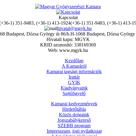
Kapcsolat
(+36-1) 351-9483, (+36-1) 413-1
hivatal@mgyk.hu
H-1068 Budapest, Dózsa György 
Hivatali kapu: MGYK
KRID azonosító: 338169369
Web: www.mgyk.hu
Kezdőlap
A Kamaráról
Kamarai tagsági információk
Irattár
GYIK
Kiadványaink
Sajtófigyelő
Kamarai kedvezmények
Hirdetőtábla
Közös dolgaink
Jogszabálykereső
SZEBB program
Impresszum, jogi nyilatkozat