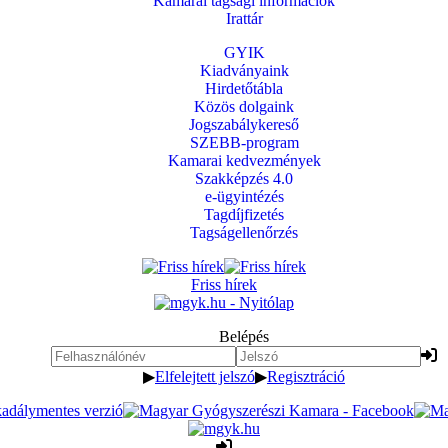
Kamarai tagsági információk
Irattár
GYIK
Kiadványaink
Hirdetőtábla
Közös dolgaink
Jogszabálykereső
SZEBB-program
Kamarai kedvezmények
Szakképzés 4.0
e-ügyintézés
Tagdíjfizetés
Tagságellenőrzés
Friss hírek
Belépés
▶
Elfelejtett jelszó
▶
Regisztráció