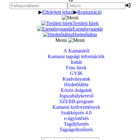
▶
Elfelejtett jelszó
▶
Regisztráció
Területi hírek
Eseménynaptár
Hirdetőtábla
Menü
A Kamaráról
Kamarai tagsági információk
Irattár
Friss hírek
GYIK
Kiadványaink
Hirdetőtábla
Közös dolgaink
Jogszabálykereső
SZEBB-program
Kamarai kedvezmények
Szakképzés 4.0
e-ügyintézés
Tagdíjfizetés
Tagságellenőrzés