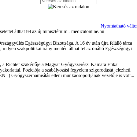
Nyomtatható válto
lettel állhat fel az új minisztérium - medicalonline.hu
Országgyűlés Egészségügyi Bizottsága. A 16 év után újra felálló tárca
, milyen szakpolitikai irány mentén állhat fel az önálló Egészségügyi
, a Richter szakértője a Magyar Gyógyszerészi Kamara Etikai
akorlattal. Pozíciója a szabályozási fegyelem szigorodását jelezheti,
ENT) Gyógyszerhamisítás elleni munkacsoportjának vezetője is volt...