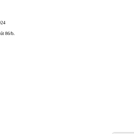
924
út 86/b.