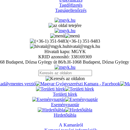
Tagdíjfizetés
Tagságellenőrzés
(+36-1) 351-9483
hivatal@mgyk.hu
Hivatali kapu: MGYK
KRID azonosító: 338169369
H-1068 Budapest, Dózsa György 
Területi hírek
Eseménynaptár
Hirdetőtábla
A Kamaráról