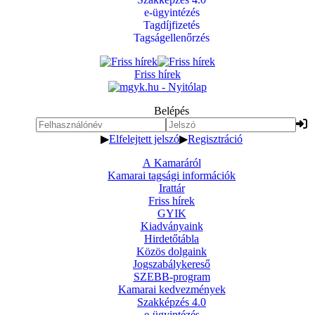
e-ügyintézés
Tagdíjfizetés
Tagságellenőrzés
Friss hírek
Belépés
▶
Elfelejtett jelszó
▶
Regisztráció
A Kamaráról
Kamarai tagsági információk
Irattár
Friss hírek
GYIK
Kiadványaink
Hirdetőtábla
Közös dolgaink
Jogszabálykereső
SZEBB-program
Kamarai kedvezmények
Szakképzés 4.0
e-ügyintézés