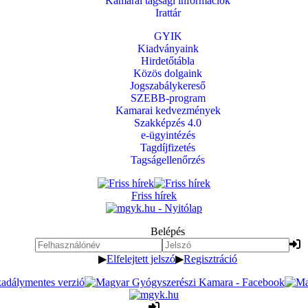
Kamarai tagsági információk
Irattár
GYIK
Kiadványaink
Hirdetőtábla
Közös dolgaink
Jogszabálykereső
SZEBB-program
Kamarai kedvezmények
Szakképzés 4.0
e-ügyintézés
Tagdíjfizetés
Tagságellenőrzés
Friss hírek
Belépés
▶
Elfelejtett jelszó
▶
Regisztráció