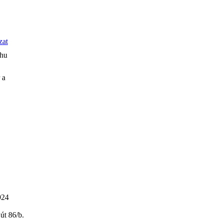
zat
.hu
,
 a
924
út 86/b.