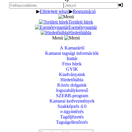
▶
Elfelejtett jelszó
▶
Regisztráció
Területi hírek
Eseménynaptár
Hirdetőtábla
Menü
A Kamaráról
Kamarai tagsági információk
Irattár
Friss hírek
GYIK
Kiadványaink
Hirdetőtábla
Közös dolgaink
Jogszabálykereső
SZEBB-program
Kamarai kedvezmények
Szakképzés 4.0
e-ügyintézés
Tagdíjfizetés
Tagságellenőrzés