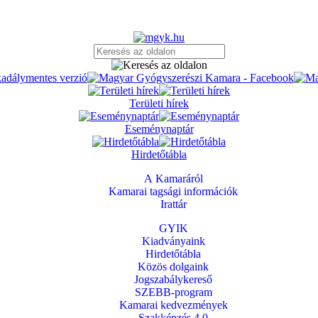
Területi hírek
Eseménynaptár
Hirdetőtábla
A Kamaráról
Kamarai tagsági információk
Irattár
GYIK
Kiadványaink
Hirdetőtábla
Közös dolgaink
Jogszabálykereső
SZEBB-program
Kamarai kedvezmények
Szakképzés 4.0