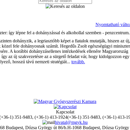
Nyomtatható válto
ter: így lépne fel a dohányzással és alkohollal szemben - penzcentrum
inten dohányzik, a legriasztóbb képet a fiatalok mutatják, hiszen az új
k közel fele dohányosnak számít. Hegedűs Zsolt egészségügyi miniszter
lésére. A korábbi dohányzásellenes intézkedések ellenére Magyarország
 így az új szakvezetésre az a sürgető feladat vár, hogy kidolgozzon egy
elyező, hosszú távú nemzeti stratégiát...
tovább.
Kapcsolat
(+36-1) 351-9483, (+36-1) 413-1
hivatal@mgyk.hu
H-1068 Budapest, Dózsa György 