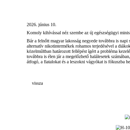
2026. június 10.
Komoly kihívással néz szembe az új egészségügyi minisz
Bár a felnőtt magyar lakosság negyede továbbra is napi sz
alternatív nikotintermékek rohamos terjedésével a diáko
közelmúltban határozott fellépést ígért a probléma keze
továbbra is élen jár a megelőzhető halálesetek számában,
átfogó, a fiatalokat és a leszokni vágyókat is fókuszba h
vissza