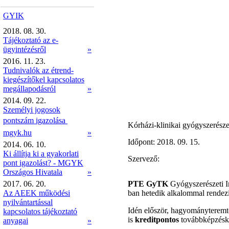
GYIK
2018. 08. 30.
Tájékoztató az e-
ügyintézésről
»
2016. 11. 23.
Tudnivalók az étrend-
kiegészítőkel kapcsolatos
megállapodásról
»
2014. 09. 22.
Személyi jogosok
pontszám igazolása 
Kórházi-klinikai gyógyszerésze
mgyk.hu
»
Időpont: 2018. 09. 15.
2014. 06. 10.
Ki állítja ki a gyakorlati
Szervező:
pont igazolást? - MGYK
Országos Hivatala
»
2017. 06. 20.
PTE GyTK
Gyógyszerészeti 
Az AEEK működési
ban hetedik alkalommal rendez
nyilvántartással
Idén először, hagyományteremtő
kapcsolatos tájékoztató
is
kreditpontos
továbbképzéské
anyagai
»