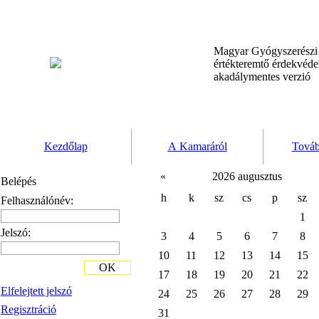
Magyar Gyógyszerész
értékteremtő érdekvéd
akadálymentes verzió
Kezdőlap
A Kamaráról
Továb
«
2026 augusztus
Belépés
h
k
sz
cs
p
sz
Felhasználónév:
1
Jelszó:
3
4
5
6
7
8
10
11
12
13
14
15
OK
17
18
19
20
21
22
Elfelejtett jelszó
24
25
26
27
28
29
Regisztráció
31