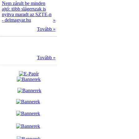
Nem zárult be minden
ajtó: több slágerszak is
nyitva maradt az SZTE-n
- delmagyar.hu
»
Tovább »
Tovább »