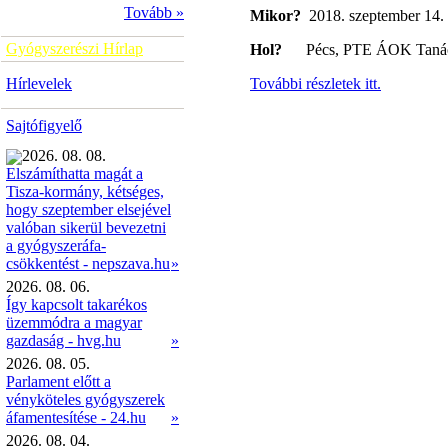
Tovább »
Mikor?
2018. szeptember 14. 
Gyógyszerészi Hírlap
Hol?
Pécs, PTE ÁOK Tanácste
Hírlevelek
További részletek itt.
Sajtófigyelő
2026. 08. 08.
Elszámíthatta magát a
Tisza-kormány, kétséges,
hogy szeptember elsejével
valóban sikerül bevezetni
a gyógyszeráfa-
»
csökkentést - nepszava.hu
2026. 08. 06.
Így kapcsolt takarékos
üzemmódra a magyar
gazdaság - hvg.hu
»
2026. 08. 05.
Parlament előtt a
vényköteles gyógyszerek
áfamentesítése - 24.hu
»
2026. 08. 04.