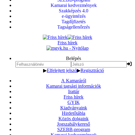
Kamarai kedvezmények
Szakképzés 4.0
e-ügyintézés
Tagdíjfizetés
Tagságellenőrzés
Friss hírek
Belépés
▶
Elfelejtett jelszó
▶
Regisztráció
A Kamaráról
Kamarai tagsági információk
Irattár
Friss hírek
GYIK
Kiadványaink
Hirdetőtábla
Közös dolgaink
Jogszabálykereső
SZEBB-program
Kamarai kedvezmények