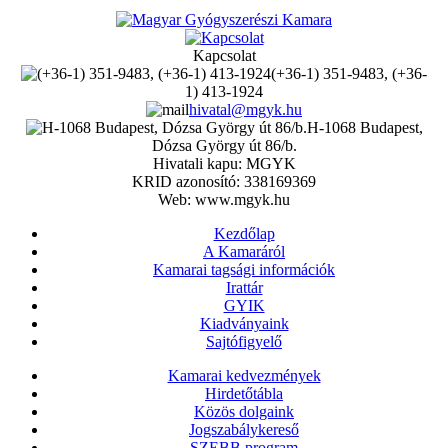
Kapcsolat
(+36-1) 351-9483, (+36-
1) 413-1924
hivatal@mgyk.hu
H-1068 Budapest,
Dózsa György út 86/b.
Hivatali kapu: MGYK
KRID azonosító: 338169369
Web: www.mgyk.hu
Kezdőlap
A Kamaráról
Kamarai tagsági információk
Irattár
GYIK
Kiadványaink
Sajtófigyelő
Kamarai kedvezmények
Hirdetőtábla
Közös dolgaink
Jogszabálykereső
SZEBB program