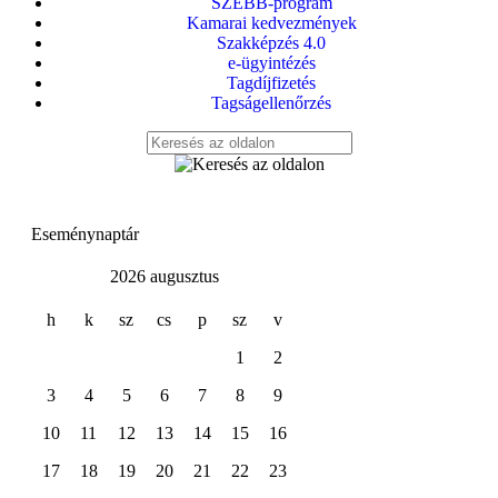
SZEBB-program
Kamarai kedvezmények
Szakképzés 4.0
e-ügyintézés
Tagdíjfizetés
Tagságellenőrzés
Eseménynaptár
2026 augusztus
h
k
sz
cs
p
sz
v
1
2
3
4
5
6
7
8
9
10
11
12
13
14
15
16
17
18
19
20
21
22
23