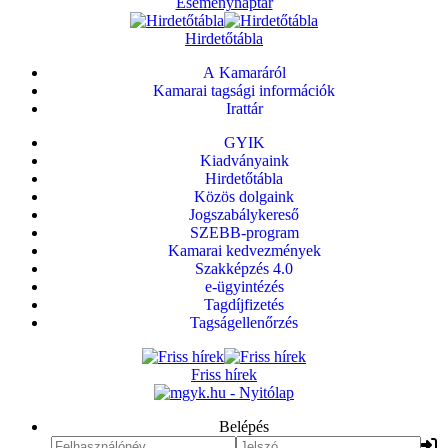
Eseménynaptár
Hirdetőtábla
A Kamaráról
Kamarai tagsági információk
Irattár
GYIK
Kiadványaink
Hirdetőtábla
Közös dolgaink
Jogszabálykereső
SZEBB-program
Kamarai kedvezmények
Szakképzés 4.0
e-ügyintézés
Tagdíjfizetés
Tagságellenőrzés
Friss hírek
Belépés