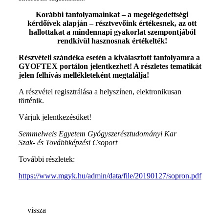
Korábbi tanfolyamainkat – a megelégedettségi
kérdőívek alapján – résztvevőink értékesnek, az ott
hallottakat a mindennapi gyakorlat szempontjából
rendkívül hasznosnak értékelték!
Részvételi szándéka esetén a kiválasztott tanfolyamra a
GYOFTEX portálon jelentkezhet! A részletes tematikát
jelen felhívás mellékleteként megtalálja!
A részvétel regisztrálása a helyszínen, elektronikusan
történik.
Várjuk jelentkezésüket!
Semmelweis Egyetem Gyógyszerésztudományi Kar
Szak- és Továbbképzési Csoport
További részletek:
https://www.mgyk.hu/admin/data/file/20190127/sopron.pdf
vissza