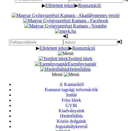
▶
Elfelejtett jelszó
▶
Regisztráció
▶
Elfelejtett jelszó
▶
Regisztráció
Területi hírek
Eseménynaptár
Hirdetőtábla
Menü
A Kamaráról
Kamarai tagsági információk
Irattár
Friss hírek
GYIK
Kiadványaink
Hirdetőtábla
Közös dolgaink
Jogszabálykereső