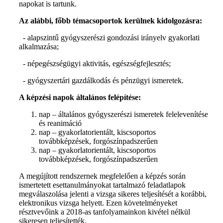
napokat is tartunk.
Az alábbi, főbb témacsoportok kerülnek kidolgozásra:
- alapszintű gyógyszerészi gondozási irányelv gyakorlati
alkalmazása;
- népegészségügyi aktivitás, egészségfejlesztés;
- gyógyszertári gazdálkodás és pénzügyi ismeretek.
A képzési napok általános felépítése:
nap – általános gyógyszerészi ismeretek felelevenítése
és reanimáció
nap – gyakorlatorientált, kiscsoportos
továbbképzések, forgószínpadszerűen
nap – gyakorlatorientált, kiscsoportos
továbbképzések, forgószínpadszerűen
A megújított rendszernek megfelelően a képzés során
ismertetett esettanulmányokat tartalmazó feladatlapok
megválaszolása jelenti a vizsga sikeres teljesítését a korábbi,
elektronikus vizsga helyett. Ezen követelményeket
résztvevőink a 2018-as tanfolyamainkon kivétel nélkül
sikeresen teljesítették.