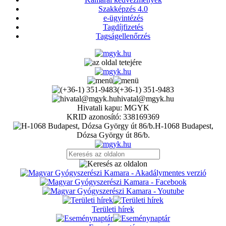
Szakképzés 4.0
e-ügyintézés
Tagdíjfizetés
Tagságellenőrzés
(+36-1) 351-9483
hivatal@mgyk.hu
Hivatali kapu: MGYK
KRID azonosító: 338169369
H-1068 Budapest,
Dózsa György út 86/b.
Területi hírek