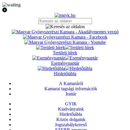
Területi hírek
Eseménynaptár
Hirdetőtábla
A Kamaráról
Kamarai tagsági információk
Irattár
GYIK
Kiadványaink
Hirdetőtábla
Közös dolgaink
Jogszabálykereső
SZEBB-program