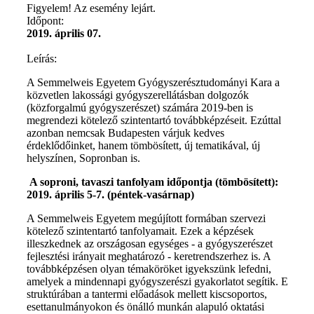
Figyelem! Az esemény lejárt.
Időpont:
2019. április 07.
Leírás:
A Semmelweis Egyetem Gyógyszerésztudományi Kara a
közvetlen lakossági gyógyszerellátásban dolgozók
(közforgalmú gyógyszerészet) számára 2019-ben is
megrendezi kötelező szintentartó továbbképzéseit. Ezúttal
azonban nemcsak Budapesten várjuk kedves
érdeklődőinket, hanem tömbösített, új tematikával, új
helyszínen, Sopronban is.
A soproni, tavaszi tanfolyam időpontja (tömbösített):
2019. április 5-7.
(péntek-vasárnap)
A Semmelweis Egyetem megújított formában szervezi
kötelező szintentartó tanfolyamait. Ezek a képzések
illeszkednek az országosan egységes - a gyógyszerészet
fejlesztési irányait meghatározó - keretrendszerhez is. A
továbbképzésen olyan témaköröket igyekszünk lefedni,
amelyek a mindennapi gyógyszerészi gyakorlatot segítik. E
struktúrában a tantermi előadások mellett kiscsoportos,
esettanulmányokon és önálló munkán alapuló oktatási