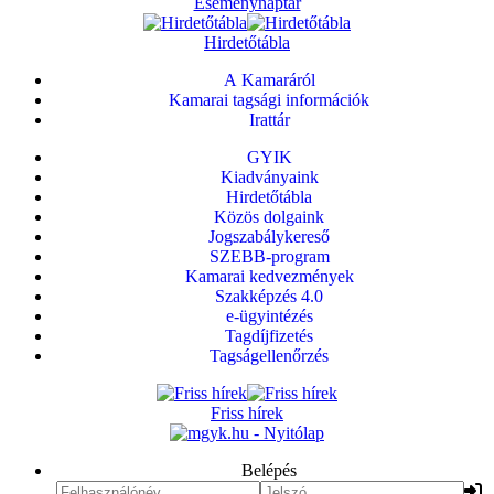
Eseménynaptár
Hirdetőtábla
A Kamaráról
Kamarai tagsági információk
Irattár
GYIK
Kiadványaink
Hirdetőtábla
Közös dolgaink
Jogszabálykereső
SZEBB-program
Kamarai kedvezmények
Szakképzés 4.0
e-ügyintézés
Tagdíjfizetés
Tagságellenőrzés
Friss hírek
Belépés