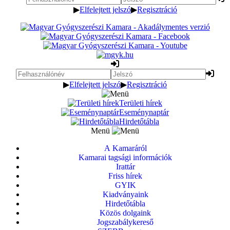
▶
Elfelejtett jelszó
▶
Regisztráció
▶
Elfelejtett jelszó
▶
Regisztráció
Területi hírek
Eseménynaptár
Hirdetőtábla
Menü
A Kamaráról
Kamarai tagsági információk
Irattár
Friss hírek
GYIK
Kiadványaink
Hirdetőtábla
Közös dolgaink
Jogszabálykereső