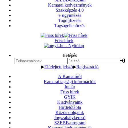
Kamarai kedvezmények
Szakképzés 4.0
e-ügyintézés
Tagdíjfizetés
Tagságellenőrzés
Friss hírek
Belépés
▶
Elfelejtett jelszó
▶
Regisztráció
A Kamaráról
Kamarai tagsági információk
Irattár
Friss hírek
GYIK
Kiadványaink
Hirdetőtábla
Közös dolgaink
Jogszabálykereső
SZEBB-program
Kamarai kedvezmények