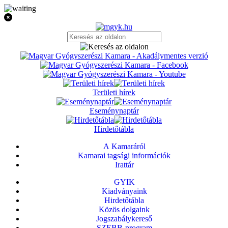
Területi hírek
Eseménynaptár
Hirdetőtábla
A Kamaráról
Kamarai tagsági információk
Irattár
GYIK
Kiadványaink
Hirdetőtábla
Közös dolgaink
Jogszabálykereső
SZEBB-program