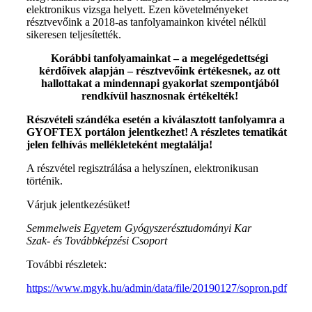
elektronikus vizsga helyett. Ezen követelményeket
résztvevőink a 2018-as tanfolyamainkon kivétel nélkül
sikeresen teljesítették.
Korábbi tanfolyamainkat – a megelégedettségi
kérdőívek alapján – résztvevőink értékesnek, az ott
hallottakat a mindennapi gyakorlat szempontjából
rendkívül hasznosnak értékelték!
Részvételi szándéka esetén a kiválasztott tanfolyamra a
GYOFTEX portálon jelentkezhet! A részletes tematikát
jelen felhívás mellékleteként megtalálja!
A részvétel regisztrálása a helyszínen, elektronikusan
történik.
Várjuk jelentkezésüket!
Semmelweis Egyetem Gyógyszerésztudományi Kar
Szak- és Továbbképzési Csoport
További részletek:
https://www.mgyk.hu/admin/data/file/20190127/sopron.pdf