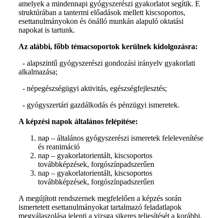
amelyek a mindennapi gyógyszerészi gyakorlatot segítik. E
struktúrában a tantermi előadások mellett kiscsoportos,
esettanulmányokon és önálló munkán alapuló oktatási
napokat is tartunk.
Az alábbi, főbb témacsoportok kerülnek kidolgozásra:
- alapszintű gyógyszerészi gondozási irányelv gyakorlati
alkalmazása;
- népegészségügyi aktivitás, egészségfejlesztés;
- gyógyszertári gazdálkodás és pénzügyi ismeretek.
A képzési napok általános felépítése:
nap – általános gyógyszerészi ismeretek felelevenítése
és reanimáció
nap – gyakorlatorientált, kiscsoportos
továbbképzések, forgószínpadszerűen
nap – gyakorlatorientált, kiscsoportos
továbbképzések, forgószínpadszerűen
A megújított rendszernek megfelelően a képzés során
ismertetett esettanulmányokat tartalmazó feladatlapok
megválaszolása jelenti a vizsga sikeres teljesítését a korábbi,