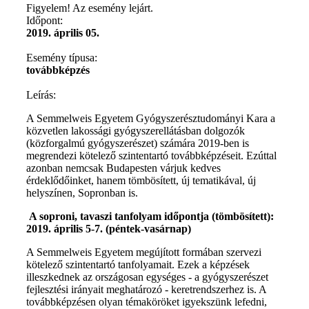
Figyelem! Az esemény lejárt.
Időpont:
2019. április 05.
Esemény típusa:
továbbképzés
Leírás:
A Semmelweis Egyetem Gyógyszerésztudományi Kara a
közvetlen lakossági gyógyszerellátásban dolgozók
(közforgalmú gyógyszerészet) számára 2019-ben is
megrendezi kötelező szintentartó továbbképzéseit. Ezúttal
azonban nemcsak Budapesten várjuk kedves
érdeklődőinket, hanem tömbösített, új tematikával, új
helyszínen, Sopronban is.
A soproni, tavaszi tanfolyam időpontja (tömbösített):
2019. április 5-7.
(péntek-vasárnap)
A Semmelweis Egyetem megújított formában szervezi
kötelező szintentartó tanfolyamait. Ezek a képzések
illeszkednek az országosan egységes - a gyógyszerészet
fejlesztési irányait meghatározó - keretrendszerhez is. A
továbbképzésen olyan témaköröket igyekszünk lefedni,