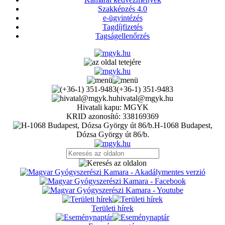
Szakképzés 4.0
e-ügyintézés
Tagdíjfizetés
Tagságellenőrzés
(+36-1) 351-9483
hivatal@mgyk.hu
Hivatali kapu: MGYK
KRID azonosító: 338169369
H-1068 Budapest,
Dózsa György út 86/b.
Területi hírek