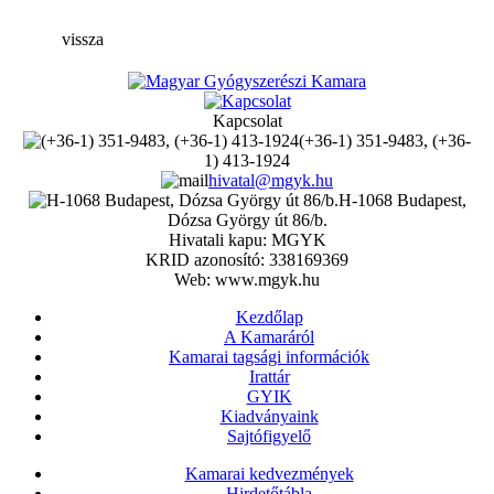
vissza
Kapcsolat
(+36-1) 351-9483, (+36-
1) 413-1924
hivatal@mgyk.hu
H-1068 Budapest,
Dózsa György út 86/b.
Hivatali kapu: MGYK
KRID azonosító: 338169369
Web: www.mgyk.hu
Kezdőlap
A Kamaráról
Kamarai tagsági információk
Irattár
GYIK
Kiadványaink
Sajtófigyelő
Kamarai kedvezmények
Hirdetőtábla