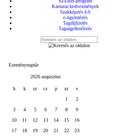
SZEBB-program
Kamarai kedvezmények
Szakképzés 4.0
e-ügyintézés
Tagdíjfizetés
Tagságellenőrzés
Eseménynaptár
2026 augusztus
h
k
sz
cs
p
sz
v
1
2
3
4
5
6
7
8
9
10
11
12
13
14
15
16
17
18
19
20
21
22
23