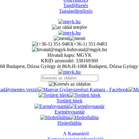
Tagdíjfizetés
Tagságellenőrzés
(+36-1) 351-9483
hivatal@mgyk.hu
Hivatali kapu: MGYK
KRID azonosító: 338169369
H-1068 Budapest, Dózsa György 
Területi hírek
Eseménynaptár
Hirdetőtábla
A Kamaráról