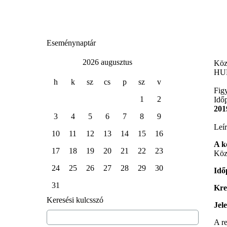
Eseménynaptár
2026 augusztus
Köz
HU
h
k
sz
cs
p
sz
v
Fig
1
2
Idő
201
3
4
5
6
7
8
9
Leír
10
11
12
13
14
15
16
A k
17
18
19
20
21
22
23
Közp
24
25
26
27
28
29
30
Idő
31
Kre
Keresési kulcsszó
Jele
A re