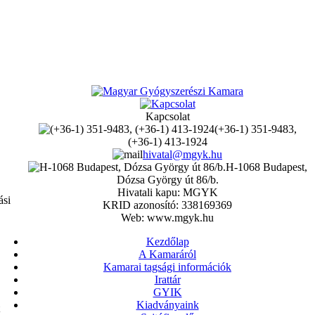
Kapcsolat
(+36-1) 351-9483,
(+36-1) 413-1924
hivatal@mgyk.hu
H-1068 Budapest,
Dózsa György út 86/b.
Hivatali kapu: MGYK
ási
KRID azonosító: 338169369
Web: www.mgyk.hu
Kezdőlap
A Kamaráról
Kamarai tagsági információk
Irattár
GYIK
Kiadványaink