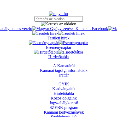
Területi hírek
Eseménynaptár
Hirdetőtábla
A Kamaráról
Kamarai tagsági információk
Irattár
GYIK
Kiadványaink
Hirdetőtábla
Közös dolgaink
Jogszabálykereső
SZEBB-program
Kamarai kedvezmények
Szakképzés 4.0