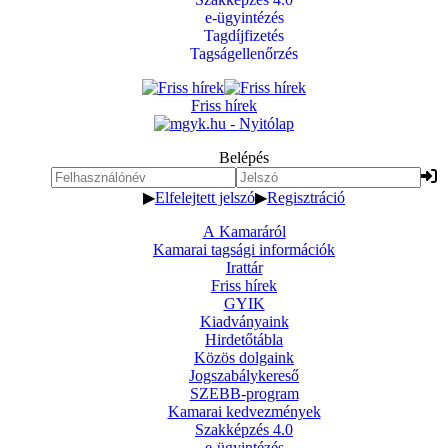
e-ügyintézés
Tagdíjfizetés
Tagságellenőrzés
Friss hírek
Belépés
▶
Elfelejtett jelszó
▶
Regisztráció
A Kamaráról
Kamarai tagsági információk
Irattár
Friss hírek
GYIK
Kiadványaink
Hirdetőtábla
Közös dolgaink
Jogszabálykereső
SZEBB-program
Kamarai kedvezmények
Szakképzés 4.0
e-ügyintézés