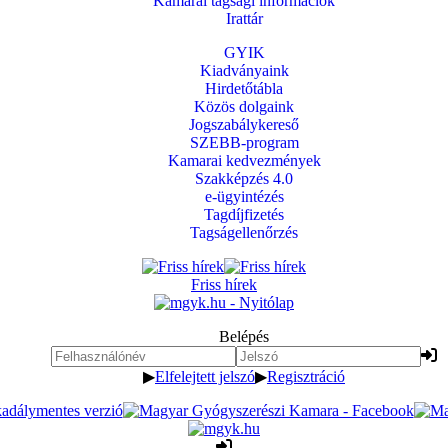
Kamarai tagsági információk
Irattár
GYIK
Kiadványaink
Hirdetőtábla
Közös dolgaink
Jogszabálykereső
SZEBB-program
Kamarai kedvezmények
Szakképzés 4.0
e-ügyintézés
Tagdíjfizetés
Tagságellenőrzés
Friss hírek
Belépés
▶
Elfelejtett jelszó
▶
Regisztráció