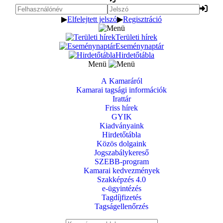
▶
Elfelejtett jelszó
▶
Regisztráció
Területi hírek
Eseménynaptár
Hirdetőtábla
Menü
A Kamaráról
Kamarai tagsági információk
Irattár
Friss hírek
GYIK
Kiadványaink
Hirdetőtábla
Közös dolgaink
Jogszabálykereső
SZEBB-program
Kamarai kedvezmények
Szakképzés 4.0
e-ügyintézés
Tagdíjfizetés
Tagságellenőrzés