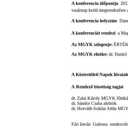
A konferencia időpontja 
2012
vasárnap kerül megrendezésr
A konferencia helyszíne 
Danu
A konferenciát rendezi 
a
Mag
Az MGYK szlogenje:
ÉRTÉK
Az MGYK elnöke:
dr. Hankó 
A Köztestületi Napok hivatalo
A
Rendező bizottság tagjai 
dr. Zalai Károly MGYK főtitká
dr. Sándor Csaba alelnök
dr. Horváth-Sziklai Attila MGY
Fári István  Galenus  rendezv