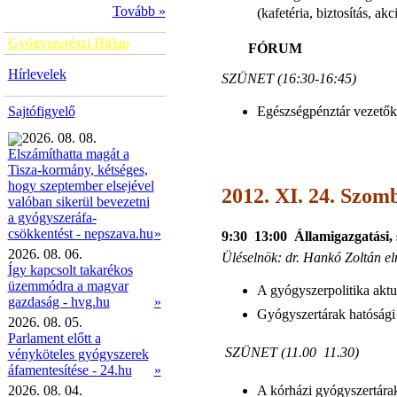
Tovább »
(kafetéria, biztosítás, a
Gyógyszerészi Hírlap
FÓRUM
Hírlevelek
SZÜNET (16:30-16:45)
Egészségpénztár vezetők
Sajtófigyelő
2026. 08. 08.
Elszámíthatta magát a
Tisza-kormány, kétséges,
hogy szeptember elsejével
2012. XI. 24. Szomb
valóban sikerül bevezetni
a gyógyszeráfa-
»
csökkentést - nepszava.hu
9:30  13:00 Államigazgatási,
2026. 08. 06.
Üléselnök: dr. Hankó Zoltán e
Így kapcsolt takarékos
üzemmódra a magyar
A gyógyszerpolitika aktuá
gazdaság - hvg.hu
»
Gyógyszertárak hatósági 
2026. 08. 05.
Parlament előtt a
SZÜNET (11.00  11.30)
vényköteles gyógyszerek
áfamentesítése - 24.hu
»
A kórházi gyógyszertárak
2026. 08. 04.