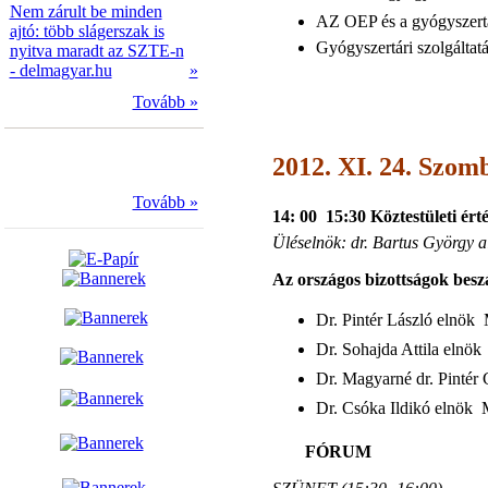
Nem zárult be minden
AZ OEP és a gyógyszertár
ajtó: több slágerszak is
Gyógyszertári szolgálta
nyitva maradt az SZTE-n
- delmagyar.hu
»
Tovább »
2012. XI. 24. Szom
Tovább »
14: 00  15:30 Köztestületi ér
Üléselnök: dr. Bartus György a
Az országos bizottságok besz
Dr. Pintér László elnök
Dr. Sohajda Attila elnö
Dr. Magyarné dr. Pintér
Dr. Csóka Ildikó elnök
FÓRUM