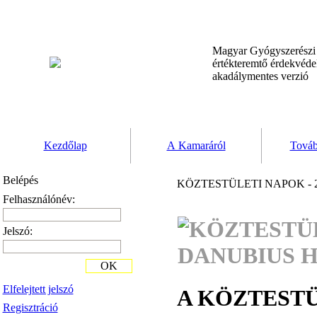
Magyar Gyógyszerész
értékteremtő érdekvéd
akadálymentes verzió
Kezdőlap
A Kamaráról
Továb
Belépés
KÖZTESTÜLETI NAPOK - 20
Felhasználónév:
Jelszó:
OK
Elfelejtett jelszó
A KÖZTEST
Regisztráció