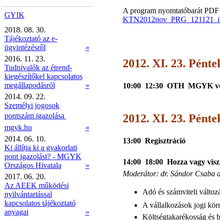
A program nyomtatóbarát PDF
GYIK
KTN2012nov_PRG_121121_i_al
2018. 08. 30.
Tájékoztató az e-
ügyintézésről
»
2016. 11. 23.
2012. XI. 23. Pénte
Tudnivalók az étrend-
kiegészítőkel kapcsolatos
megállapodásról
»
10:00  12:30 OTH  MGYK ve
2014. 09. 22.
Személyi jogosok
pontszám igazolása 
2012. XI. 23. Pénte
mgyk.hu
»
2014. 06. 10.
13:00  Regisztráció
Ki állítja ki a gyakorlati
pont igazolást? - MGYK
14:00  18:00 Hozza vagy visz
Országos Hivatala
»
M
oderátor: dr. Sándor Csaba 
2017. 06. 20.
Az AEEK működési
Adó és számviteli változ
nyilvántartással
kapcsolatos tájékoztató
A vállalkozások jogi kö
anyagai
»
Költségtakarékosság és b