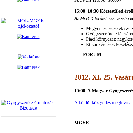
SZÜNET (15:30 -16:00)
16:00  18:30 Köztestületi ért
Az MGYK területi szervezetei k
Megyei szervezetek szerve
Gyógyszertárak: létszámn
Piaci környezet: nagyker
Etikai kérdések kezelése
FÓRUM
2012. XI. 25. Vasá
10:00  A Magyar Gyógyszerés
A küldöttközgyűlés meghívója it
MGYK