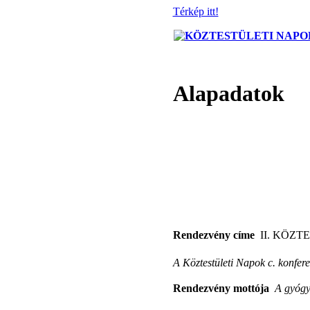
Térkép itt!
Alapadatok
Rendezvény címe 
II. KÖZTE
A Köztestületi Napok c. konfer
Rendezvény mottója 
A gyógys