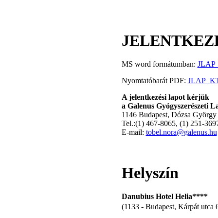
JELENTKEZÉ
MS word formátumban:
JLAP_
Nyomtatóbarát PDF:
JLAP_KT
A jelentkezési lapot kérjük
a Galenus Gyógyszerészeti La
1146 Budapest, Dózsa György ú
Tel.:(1) 467-8065, (1) 251-369
E-mail:
tobel.nora@galenus.hu
Helyszín
Danubius Hotel Helia****
(1133 - Budapest, Kárpát utca 6