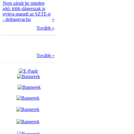
Nem zárult be minden
ajtó: több slágerszak is
nyitva maradt az SZTE-n
- delmagyar.hu
»
Tovább »
Tovább »