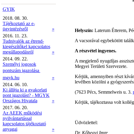
GYIK
2018. 08. 30.
Tájékoztató az e-
ügyintézésről
»
Helyszín:
Laterum Étterem, Péc
2016. 11. 23.
A vacsorával egybekötött találko
Tudnivalók az étrend-
kiegészítőkel kapcsolatos
A részvétel ingyenes.
megállapodásról
»
2014. 09. 22.
A megjelenő nyugdíjas asszisz
Személyi jogosok
Megyei Területi Szervezete.
pontszám igazolása 
Kérjük, amennyiben részt kíván 
mgyk.hu
»
levélben közölni a gyógyszeré
2014. 06. 10.
Ki állítja ki a gyakorlati
(7623 Pécs, Semmelweis u. 3.
pont igazolást? - MGYK
Országos Hivatala
»
Kérjük, tájékoztassa volt kollé
2017. 06. 20.
Az AEEK működési
nyilvántartással
Üdvözlettel:
kapcsolatos tájékoztató
anyagai
»
Dr. Kőhegyi Imre