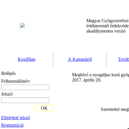
Magyar Gyógyszerész
értékteremtő érdekvéd
akadálymentes verzió
Kezdőlap
A Kamaráról
Továb
Belépés
Meghívó a nyugdíjas korú gyógy
2017. április 20.
Felhasználónév:
Jelszó:
OK
Szeretettel me
Elfelejtett jelszó
Regisztráció