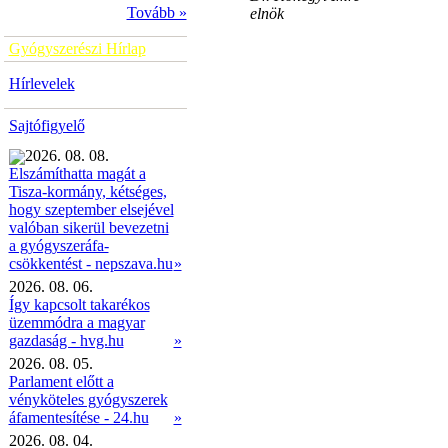
Tovább »
elnök
Gyógyszerészi Hírlap
Hírlevelek
Sajtófigyelő
2026. 08. 08.
Elszámíthatta magát a
Tisza-kormány, kétséges,
hogy szeptember elsejével
valóban sikerül bevezetni
a gyógyszeráfa-
»
csökkentést - nepszava.hu
2026. 08. 06.
Így kapcsolt takarékos
üzemmódra a magyar
gazdaság - hvg.hu
»
2026. 08. 05.
Parlament előtt a
vényköteles gyógyszerek
áfamentesítése - 24.hu
»
2026. 08. 04.