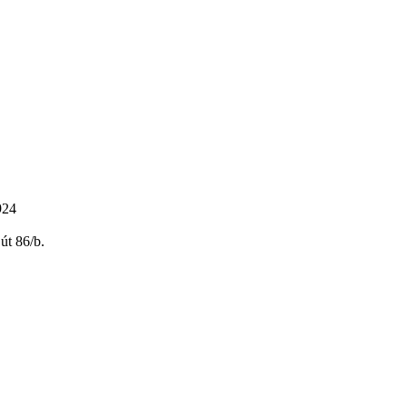
924
út 86/b.