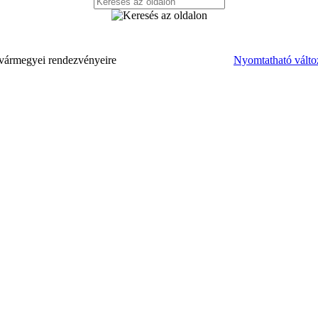
vármegyei rendezvényeire
Nyomtatható válto