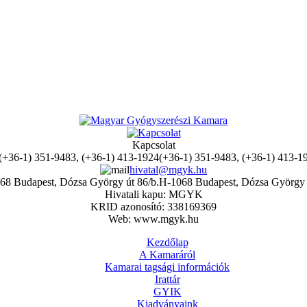
Kapcsolat
(+36-1) 351-9483, (+36-1) 413-1
hivatal@mgyk.hu
H-1068 Budapest, Dózsa György 
Hivatali kapu: MGYK
KRID azonosító: 338169369
Web: www.mgyk.hu
Kezdőlap
A Kamaráról
Kamarai tagsági információk
Irattár
GYIK
Kiadványaink