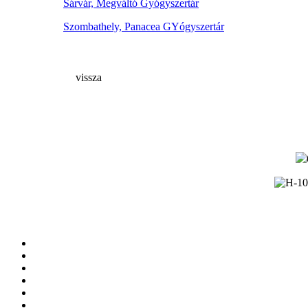
Sárvár, Megváltó Gyógyszertár
Szombathely, Panacea GYógyszertár
vissza