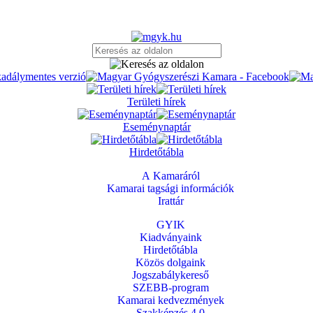
Területi hírek
Eseménynaptár
Hirdetőtábla
A Kamaráról
Kamarai tagsági információk
Irattár
GYIK
Kiadványaink
Hirdetőtábla
Közös dolgaink
Jogszabálykereső
SZEBB-program
Kamarai kedvezmények
Szakképzés 4.0