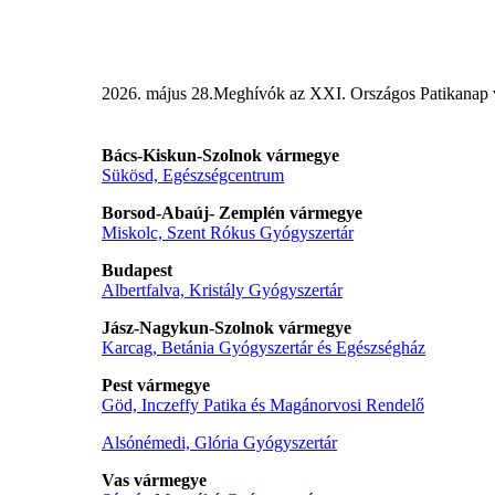
2026. május 28.
Meghívók az XXI. Országos Patikanap 
Bács-Kiskun-Szolnok vármegye
Sükösd, Egészségcentrum
Borsod-Abaúj- Zemplén vármegye
Miskolc, Szent Rókus Gyógyszertár
Budapest
Albertfalva, Kristály Gyógyszertár
Jász-Nagykun-Szolnok vármegye
Karcag, Betánia Gyógyszertár és Egészségház
Pest vármegye
Göd, Inczeffy Patika és Magánorvosi Rendelő
Alsónémedi, Glória Gyógyszertár
Vas vármegye