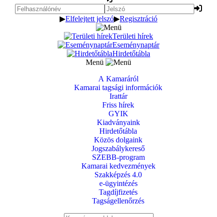
▶
Elfelejtett jelszó
▶
Regisztráció
Területi hírek
Eseménynaptár
Hirdetőtábla
Menü
A Kamaráról
Kamarai tagsági információk
Irattár
Friss hírek
GYIK
Kiadványaink
Hirdetőtábla
Közös dolgaink
Jogszabálykereső
SZEBB-program
Kamarai kedvezmények
Szakképzés 4.0
e-ügyintézés
Tagdíjfizetés
Tagságellenőrzés