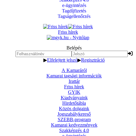
e-ügyintézés
Tagdíjfizetés
Tagságellenőrzés
Friss hírek
Belépés
▶
Elfelejtett jelszó
▶
Regisztráció
A Kamaráról
Kamarai tagsági információk
Irattár
Friss hírek
GYIK
Kiadványaink
Hirdetőtábla
Közös dolgaink
Jogszabálykereső
SZEBB-program
Kamarai kedvezmények
Szakképzés 4.0
e-ügyintézés