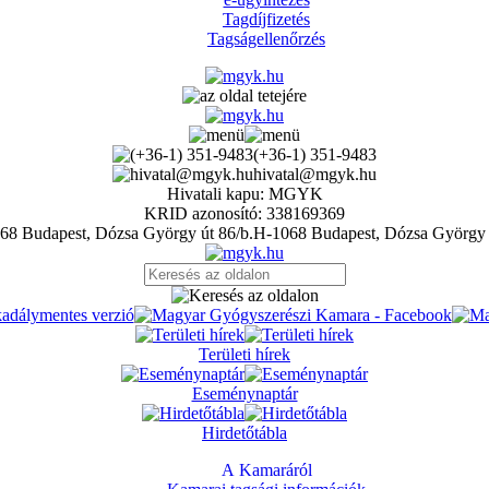
Tagdíjfizetés
Tagságellenőrzés
(+36-1) 351-9483
hivatal@mgyk.hu
Hivatali kapu: MGYK
KRID azonosító: 338169369
H-1068 Budapest, Dózsa György 
Területi hírek
Eseménynaptár
Hirdetőtábla
A Kamaráról