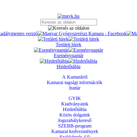
Területi hírek
Eseménynaptár
Hirdetőtábla
A Kamaráról
Kamarai tagsági információk
Irattár
GYIK
Kiadványaink
Hirdetőtábla
Közös dolgaink
Jogszabálykereső
SZEBB-program
Kamarai kedvezmények
Szakképzés 4.0