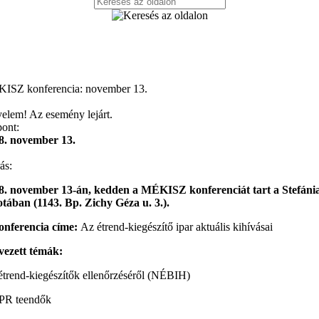
ISZ konferencia: november 13.
yelem! Az esemény lejárt.
pont:
8. november 13.
ás:
8. november 13-án, kedden a MÉKISZ konferenciát tart a Stefáni
otában (1143. Bp. Zichy Géza u. 3.).
onferencia címe:
Az étrend-kiegészítő ipar aktuális kihívásai
vezett témák:
étrend-kiegészítők ellenőrzéséről (NÉBIH)
R teendők