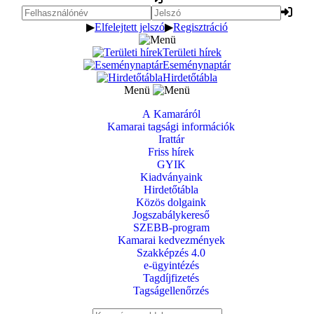
▶
Elfelejtett jelszó
▶
Regisztráció
Területi hírek
Eseménynaptár
Hirdetőtábla
Menü
A Kamaráról
Kamarai tagsági információk
Irattár
Friss hírek
GYIK
Kiadványaink
Hirdetőtábla
Közös dolgaink
Jogszabálykereső
SZEBB-program
Kamarai kedvezmények
Szakképzés 4.0
e-ügyintézés
Tagdíjfizetés
Tagságellenőrzés