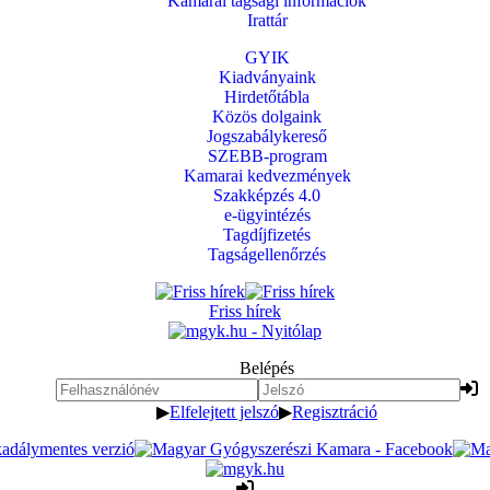
Kamarai tagsági információk
Irattár
GYIK
Kiadványaink
Hirdetőtábla
Közös dolgaink
Jogszabálykereső
SZEBB-program
Kamarai kedvezmények
Szakképzés 4.0
e-ügyintézés
Tagdíjfizetés
Tagságellenőrzés
Friss hírek
Belépés
▶
Elfelejtett jelszó
▶
Regisztráció