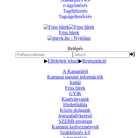
e-ügyintézés
Tagdíjfizetés
Tagságellenőrzés
Friss hírek
Belépés
▶
Elfelejtett jelszó
▶
Regisztráció
A Kamaráról
Kamarai tagsági információk
Irattár
Friss hírek
GYIK
Kiadványaink
Hirdetőtábla
Közös dolgaink
Jogszabálykereső
SZEBB-program
Kamarai kedvezmények
Szakképzés 4.0
e-ügyintézés