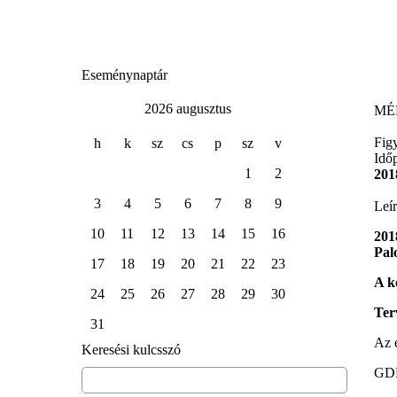
Eseménynaptár
2026 augusztus
MÉK
Fig
h
k
sz
cs
p
sz
v
Idő
1
2
201
3
4
5
6
7
8
9
Leír
10
11
12
13
14
15
16
201
Pal
17
18
19
20
21
22
23
A k
24
25
26
27
28
29
30
Ter
31
Az 
Keresési kulcsszó
GDP