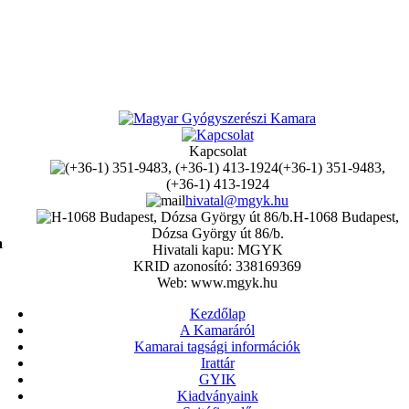
Kapcsolat
(+36-1) 351-9483,
(+36-1) 413-1924
hivatal@mgyk.hu
H-1068 Budapest,
Dózsa György út 86/b.
a
Hivatali kapu: MGYK
KRID azonosító: 338169369
Web: www.mgyk.hu
Kezdőlap
A Kamaráról
Kamarai tagsági információk
Irattár
GYIK
Kiadványaink