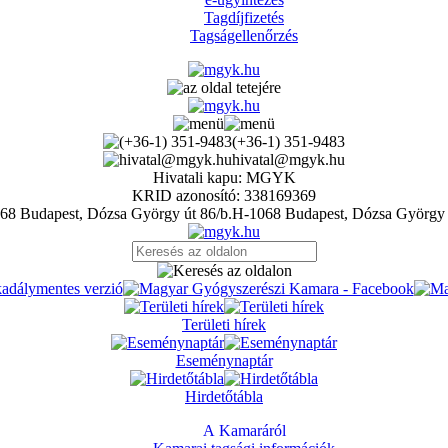
Tagdíjfizetés
Tagságellenőrzés
(+36-1) 351-9483
hivatal@mgyk.hu
Hivatali kapu: MGYK
KRID azonosító: 338169369
H-1068 Budapest, Dózsa György 
Területi hírek
Eseménynaptár
Hirdetőtábla
A Kamaráról