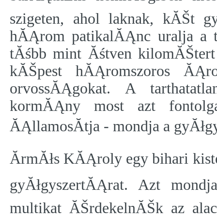
szigeten, ahol laknak, kĂŠt 
hĂĄrom patikalĂĄnc uralja a t
tĂśbb mint Ăśtven kilomĂŠtert
kĂŠpest hĂĄromszoros ĂĄro
orvossĂĄgokat. A tarthatatl
kormĂĄny most azt fontolg
ĂĄllamosĂ­tja - mondja a gyĂłg
ĂrmĂłs KĂĄroly egy bihari kis
gyĂłgyszertĂĄrat. Azt mondja
multikat ĂŠrdekelnĂŠk az ala