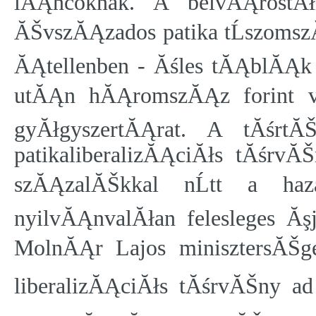
lĂĄncoknak. A belvĂĄrostĂ
ĂŠvszĂĄzados patika tĹszomsz
ĂĄtellenben - Ăśles tĂĄblĂĄk 
utĂĄn hĂĄromszĂĄz forint vis
gyĂłgyszertĂĄrat. A tĂśrt
patikaliberalizĂĄciĂłs tĂśrv
szĂĄzalĂŠkkal nĹtt a ha
nyilvĂĄnvalĂłan felesleges Ă
MolnĂĄr Lajos minisztersĂŠge 
liberalizĂĄciĂłs tĂśrvĂŠny ad l