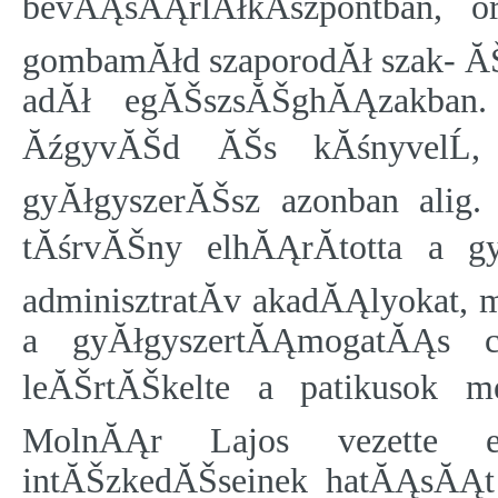
bevĂĄsĂĄrlĂłkĂśzpontban, o
gombamĂłd szaporodĂł szak- ĂŠ
adĂł egĂŠszsĂŠghĂĄzakban.
ĂźgyvĂŠd ĂŠs kĂśnyvelĹ,
gyĂłgyszerĂŠsz azonban alig
tĂśrvĂŠny elhĂĄrĂ­totta a gy
adminisztratĂ­v akadĂĄlyokat, 
a gyĂłgyszertĂĄmogatĂĄs c
leĂŠrtĂŠkelte a patikusok 
MolnĂĄr Lajos vezette eg
intĂŠzkedĂŠseinek hatĂĄsĂĄt