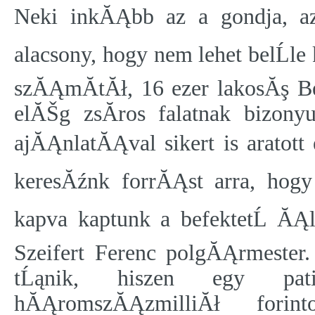
Neki inkĂĄbb az a gondja, az
alacsony, hogy nem lehet belĹ
szĂĄmĂ­tĂł, 16 ezer lakosĂş Be
elĂŠg zsĂ­ros falatnak bizon
ajĂĄnlatĂĄval sikert is aratot
keresĂźnk forrĂĄst arra, hogy 
kapva kaptunk a befektetĹ ĂĄ
Szeifert Ferenc polgĂĄrmeste
tĹąnik, hiszen egy pa
hĂĄromszĂĄzmilliĂł forin