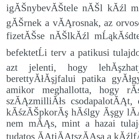
igĂŠnybevĂŠtele nĂŠl kĂźl m
gĂŠrnek a vĂĄrosnak, az orvoso
fizetĂŠse nĂŠlkĂźl mĹąkĂśdteth
befektetĹi terv a patikusi tu
azt jelenti, hogy lehĂşzh
berettyĂłĂşjfalui patika gyĂłg
amikor meghallotta, hogy r
szĂĄzmilliĂłs csodapalotĂĄt,
kĂśzĂŠpkorĂş hĂślgy Ăşgy lĂĄtj
nem mĂĄs, mint a hazai tulajd
tudatos ĂĄtjĂĄtszĂĄsa a kĂźlfĂś