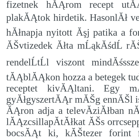
fizetnek hĂĄrom recept utĂ
plakĂĄtok hirdetik. HasonlĂł 
hĂłnapja nyitott Ăşj patika a 
ĂŠvtizedek Ăłta mĹąkĂśdĹ rĂŠ
rendelĹtĹl viszont mindĂśss
tĂĄblĂĄkon hozza a betegek t
receptet kivĂĄltani. Egy m
gyĂłgyszertĂĄr mĂŠg ennĂŠl i
ĂĄron adja a televĂ­ziĂłban nĂ
lĂĄzcsillapĂ­tĂłkat ĂŠs orrcs
bocsĂĄt ki, kĂŠtezer forint