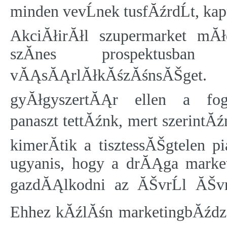
minden vevĹnek tusfĂźrdĹt, k
AkciĂłirĂłl szupermarket mĂ
szĂ­nes prospektusban
vĂĄsĂĄrlĂłkĂśzĂśnsĂŠget
gyĂłgyszertĂĄr ellen a fo
panaszt tettĂźnk, mert szerintĂ
kimerĂ­tik a tisztessĂŠgtelen 
ugyanis, hogy a drĂĄga market
gazdĂĄlkodni az ĂŠvrĹl ĂŠv
Ehhez kĂźlĂśn marketingbĂźdzsĂ