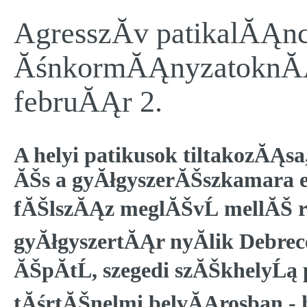
AgresszĂ­v patikalĂĄnc
ĂśnkormĂĄnyzatoknĂĄ
februĂĄr 2.
A helyi patikusok tiltakozĂĄs
ĂŠs a gyĂłgyszerĂŠszkamara el
fĂŠlszĂĄz meglĂŠvĹ mellĂŠ r
gyĂłgyszertĂĄr nyĂ­lik Debre
ĂŠpĂ­tĹ, szegedi szĂŠkhelyĹą 
tĂśrtĂŠnelmi belvĂĄrosban -