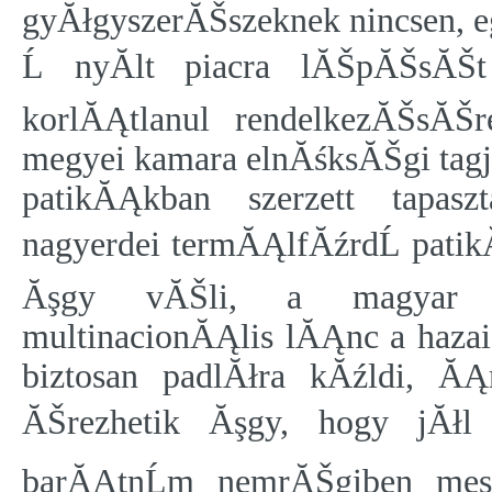
gyĂłgyszerĂŠszeknek nincsen, e
Ĺ nyĂ­lt piacra lĂŠpĂŠsĂŠt 
korlĂĄtlanul rendelkezĂŠsĂŠ
megyei kamara elnĂśksĂŠgi tagja
patikĂĄkban szerzett tapas
nagyerdei termĂĄlfĂźrdĹ pati
Ăşgy vĂŠli, a magyar p
multinacionĂĄlis lĂĄnc a haza
biztosan padlĂłra kĂźldi, Ă
ĂŠrezhetik Ăşgy, hogy jĂł
barĂĄtnĹm nemrĂŠgiben mes