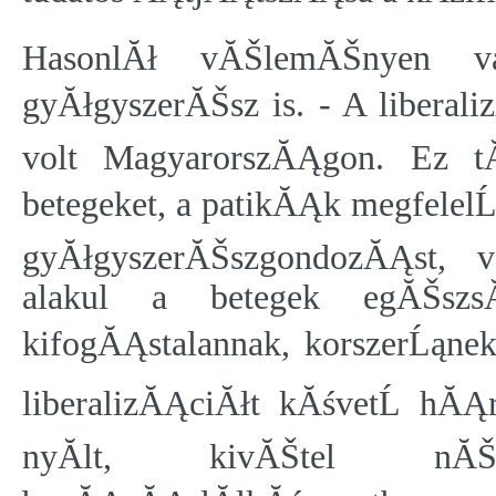
HasonlĂł vĂŠlemĂŠnyen va
gyĂłgyszerĂŠsz is. - A liberali
volt MagyarorszĂĄgon. Ez tĂ
betegeket, a patikĂĄk megfelel
gyĂłgyszerĂŠszgondozĂĄst, 
alakul a betegek egĂŠszs
kifogĂĄstalannak, korszerĹąnek
liberalizĂĄciĂłt kĂśvetĹ h
nyĂ­lt, kivĂŠtel nĂŠ