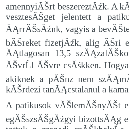
amennyiĂŠrt beszereztĂźk. A kĂ
vesztesĂŠget jelentett a pati
ĂĄrrĂŠsĂźnk, vagyis a bevĂŠteln
bĂŠreket fizetjĂźk, alig ĂŠri 
ĂĄtlagosan 13,5 szĂĄzalĂŠko
ĂŠvrĹl ĂŠvre csĂśkken. Hogyan
akiknek a pĂŠnz nem szĂĄmĂ­t
kĂŠrdezi tanĂĄcstalanul a kamar
A patikusok vĂŠlemĂŠnyĂŠt erĹ
egĂŠszsĂŠgĂźgyi bizottsĂĄg eln