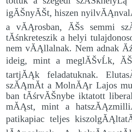
tottuk a szegedi szĂŠkhelyĹą
igĂŠnyĂŠt, hiszen nyilvĂĄnvalĂ
a vĂĄrosban, ĂŠs semmi szĂ
tĂśnkreteszik a helyi tulajdono
nem vĂĄllalnak. Nem adnak Ăźgy
ideig, mint a meglĂŠvĹk, Ă
tartjĂĄk feladatuknak. Elut
szĂĄmĂ­t a MolnĂĄr Lajos m
ban tĂśrvĂŠnybe iktatott liber
mĂĄst, mint a hatszĂĄzmilli
patikapiac teljes kiszolgĂĄlta