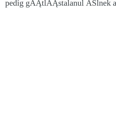
pedig gĂĄtlĂĄstalanul ĂŠlnek a