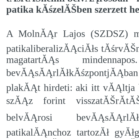
patika kĂśzelĂŠben szerzett 
A MolnĂĄr Lajos (SZDSZ) mini
patikaliberalizĂĄciĂłs tĂśrvĂŠ
magatartĂĄs mindennapo
bevĂĄsĂĄrlĂłkĂśzpontjĂĄban t
plakĂĄt hirdeti: aki itt vĂĄlt
szĂĄz forint visszatĂŠrĂ­
belvĂĄrosi bevĂĄsĂĄrl
patikalĂĄnchoz tartozĂł gyĂł