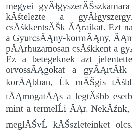
megyei gyĂłgyszerĂŠszkamara
kĂśtelezte a gyĂłgyszerg
csĂśkkentsĂŠk ĂĄraikat. Ezt n
a GyurcsĂĄny-kormĂĄny, ĂĄm arr
pĂĄrhuzamosan csĂśkkent a gy
Ez a betegeknek azt jelentet
orvossĂĄgokat a gyĂĄrtĂłk 
korĂĄbban, Ĺk mĂŠgis tĂśbb
tĂĄmogatĂĄs a legtĂśbb eset
mint a termelĹi ĂĄr. NekĂźnk,
meglĂŠvĹ kĂŠszleteinket olcs