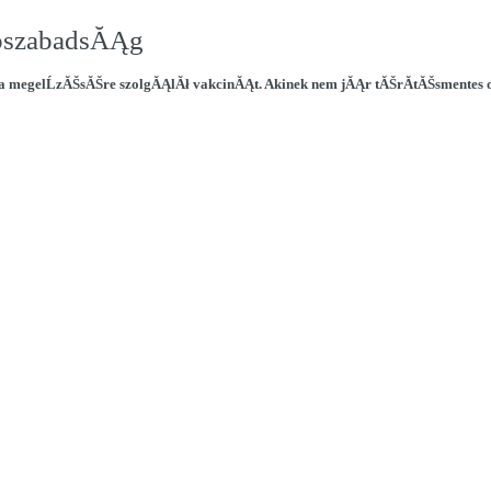
ŠpszabadsĂĄg
za megelĹzĂŠsĂŠre szolgĂĄlĂł vakcinĂĄt. Akinek nem jĂĄr tĂŠrĂ­tĂŠsmentes ol