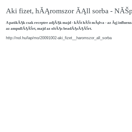
Aki fizet, hĂĄromszor ĂĄll sorba - NĂ
A patikĂĄk csak receptre adjĂĄk majd - kĂŠt hĂŠt mĂşlva - az Ăşj influen
az ampullĂĄĂŠrt, majd az oltĂĄs beadĂĄsĂĄĂŠrt.
http://nol.hu/lap/mo/20091002-aki_fizet__haromszor_all_sorba