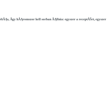
tĂĄs, Ă­gy hĂĄromszor kell sorban ĂĄllnia: egyszer a receptĂŠrt, egyszer