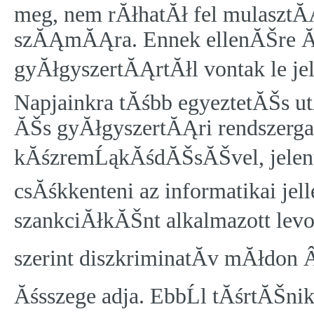
meg, nem rĂłhatĂł fel mulaszt
szĂĄmĂĄra. Ennek ellenĂŠre Ă
gyĂłgyszertĂĄrtĂłl vontak le j
Napjainkra tĂśbb egyeztetĂŠs u
ĂŠs gyĂłgyszertĂĄri rendszerg
kĂśzremĹąkĂśdĂŠsĂŠvel, jelentĹ
csĂśkkenteni az informatikai jel
szankciĂłkĂŠnt alkalmazott le
szerint diszkriminatĂ­v mĂłdon
Ăśsszege adja. EbbĹl tĂśrtĂŠni