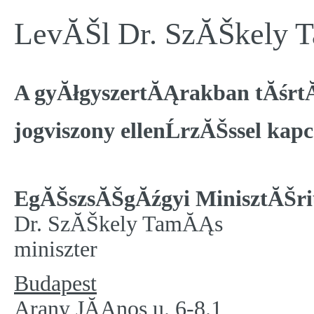
LevĂŠl Dr. SzĂŠkely
A gyĂłgyszertĂĄrakban tĂśrtĂ
jogviszony ellenĹrzĂŠssel kap
EgĂŠszsĂŠgĂźgyi MinisztĂŠ
Dr. SzĂŠkely TamĂĄs
miniszter
Budapest
Arany JĂĄnos u. 6-8.1