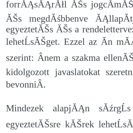
forrĂĄsĂĄrĂłl ĂŠs jogcĂ­mĂŠrĹ
ĂŠs megdĂśbbenve ĂĄllapĂ­
egyeztetĂŠs
ĂŠs a rendeletter
lehetĹsĂŠget. Ezzel az Ăn mĂ
szerint: Ânem a szakma ellen
kidolgozott javaslatokat szer
bevonniÂ.
Mindezek alapjĂĄn sĂźrgĹ
egyeztetĂŠsre kĂŠrek lehetĹs