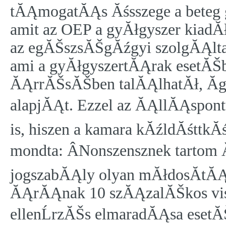
tĂĄmogatĂĄs Ăśsszege a beteg 
amit az OEP a gyĂłgyszer kiadĂ
az egĂŠszsĂŠgĂźgyi szolgĂĄlt
ami a gyĂłgyszertĂĄrak esetĂŠb
ĂĄrrĂŠsĂŠben talĂĄlhatĂł, Ă­g
alapjĂĄt. Ezzel az ĂĄllĂĄspont
is, hiszen a kamara kĂźldĂśttk
mondta: ÂNonszensznek tartom
jogszabĂĄly olyan mĂłdosĂ­tĂĄ
ĂĄrĂĄnak 10 szĂĄzalĂŠkos viss
ellenĹrzĂŠs elmaradĂĄsa eset