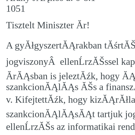
1
051
Tisztelt Miniszter Ăr!
A gyĂłgyszertĂĄrakban tĂśrtĂŠ
jogviszonyÂ ellenĹrzĂŠssel kap
Ă­rĂĄsban is jeleztĂźk, hogy ĂĄ
szankcionĂĄlĂĄs ĂŠs a finanszĂ
v. KifejtettĂźk, hogy kizĂĄrĂłl
szankcionĂĄlĂĄsĂĄt tartjuk jog
ellenĹrzĂŠs az informatikai re