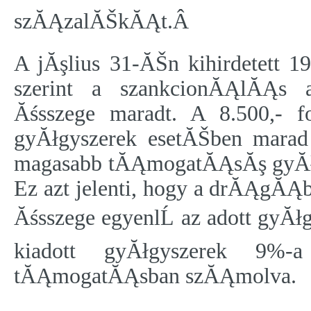
szĂĄzalĂŠkĂĄt.Â
A jĂşlius 31-ĂŠn kihirdetett
szerint a szankcionĂĄlĂĄs 
Ăśsszege maradt. A 8.500,- f
gyĂłgyszerek esetĂŠben mara
magasabb tĂĄmogatĂĄsĂş gyĂłgy
Ez azt jelenti, hogy a drĂĄgĂĄ
Ăśsszege egyenlĹ az adott gyĂ
kiadott gyĂłgyszerek 9%-
tĂĄmogatĂĄsban szĂĄmolva.