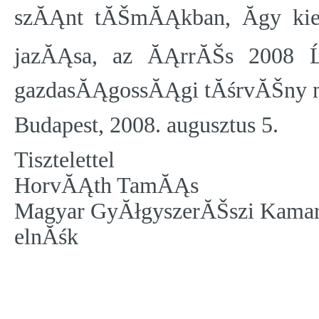
szĂĄnt tĂŠmĂĄkban, Ă­gy kiem
jazĂĄsa, az ĂĄrrĂŠs 2008 Ĺ
gazdasĂĄgossĂĄgi tĂśrvĂŠny 
Budapest, 2008. augusztus 5.
Tisztelettel
HorvĂĄth TamĂĄs
Magyar GyĂłgyszerĂŠszi Kama
elnĂśk