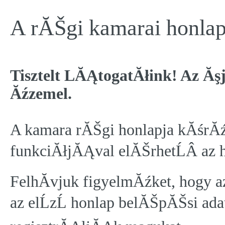
A rĂŠgi kamarai honla
Tisztelt LĂĄtogatĂłink! Az Ăşj
Ăźzemel.
A kamara rĂŠgi honlapja kĂśrĂ
funkciĂłjĂĄval elĂŠrhetĹÂ az
FelhĂ­vjuk figyelmĂźket, hogy 
az elĹzĹ honlap belĂŠpĂŠsi adat