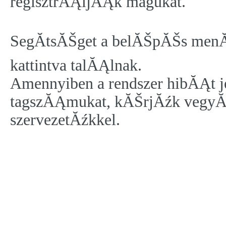
regisztrĂĄljĂĄk magukat.
SegĂ­tsĂŠget a belĂŠpĂŠs menĂź 
kattintva talĂĄlnak.
Amennyiben a rendszer hibĂĄt je
tagszĂĄmukat, kĂŠrjĂźk vegyĂŠk
szervezetĂźkkel.