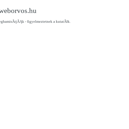
 weborvos.hu
eghamisĂ­tjĂĄk - figyelmeztetnek a kutatĂłk.