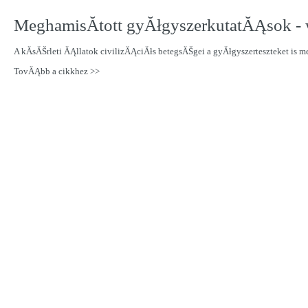
MeghamisĂ­tott gyĂłgyszerkutatĂĄsok -
A kĂ­sĂŠrleti ĂĄllatok civilizĂĄciĂłs betegsĂŠgei a gyĂłgyszerteszteket is m
TovĂĄbb a cikkhez >>