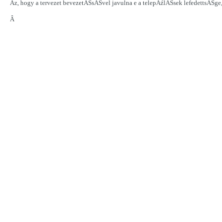
Az, hogy a tervezet bevezetĂŠsĂŠvel javulna e a telepĂźlĂŠsek lefedettsĂŠge,
Â