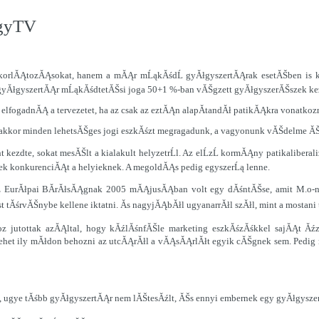
ogyTV
z korlĂĄtozĂĄsokat, hanem a mĂĄr mĹąkĂśdĹ gyĂłgyszertĂĄrak esetĂŠben is kĂ
 gyĂłgyszertĂĄr mĹąkĂśdtetĂŠsi joga 50+1 %-ban vĂŠgzett gyĂłgyszerĂŠszek ke
lfogadnĂĄ a tervezetet, ha az csak az eztĂĄn alapĂ­tandĂł patikĂĄkra vonatkoz
 akkor minden lehetsĂŠges jogi eszkĂśzt megragadunk, a vagyonunk vĂŠdelme Ă
dte, sokat mesĂŠlt a kialakult helyzetrĹl. Az elĹzĹ kormĂĄny patikaliberaliz
ttek konkurenciĂĄt a helyieknek. A megoldĂĄs pedig egyszerĹą lenne.
 az EurĂłpai BĂ­rĂłsĂĄgnak 2005 mĂĄjusĂĄban volt egy dĂśntĂŠse, amit M.o-n
 tĂśrvĂŠnybe kellene iktatni. Ăs nagyjĂĄbĂłl ugyanarrĂłl szĂłl, mint a mostani 
hoz jutottak azĂĄltal, hogy kĂźlĂśnfĂŠle marketing eszkĂśzĂśkkel sajĂĄt Ă
et ily mĂłdon behozni az utcĂĄrĂłl a vĂĄsĂĄrlĂłt egyik cĂŠgnek sem. Pedig n
, ugye tĂśbb gyĂłgyszertĂĄr nem lĂŠtesĂźlt, ĂŠs ennyi embernek egy gyĂłgyszer