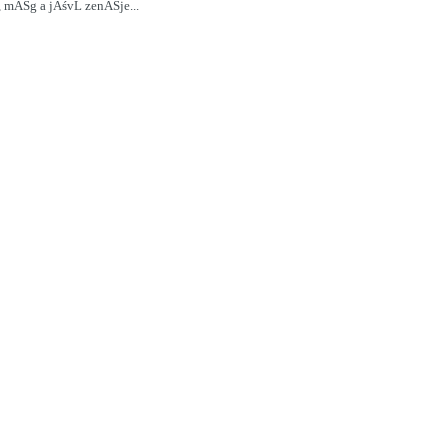
 mĂŠg a jĂśvĹ zenĂŠje...