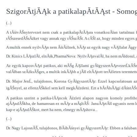
SzigorĂ­tjĂĄk a patikalapĂ­tĂĄst - Som
(...)
A tĂśrvĂŠnytervezet nem csak a patikalapĂ­tĂĄsra vonatkozĂłan tartalma
rĂŠszesedĂŠsĂźket vagy annak egy rĂŠszĂŠt. A cĂŠl az, hogy minden egyes
A multik ennek nyilvĂĄn nem ĂśrĂźlnek, bĂĄr az egyik nagy vĂĄllalat Ăşgy e
Dr. Kinics LĂĄszlĂł, elnĂśk,PharmaNova: NyilvĂĄnvalĂł, ha nem mĂłdosul,
Az egyik kaposvĂĄri patikus, aki mĂŠg ĂĄllami gyĂłgyszertĂĄrvezetĹkĂŠnt kez
valĂłban szĂźksĂŠges, a multik inkĂĄbb a jĂłl eltĂĄtott terĂźleten teremte
Dr. Major JenĹ, tulajdonos, Korona GyĂłgyszertĂĄr: Ezzel kapcsolatosan
igĂŠnyel, az ellenzĂŠkkel sem kell megkĂźzdeni. Ezt a bĂ­rĂłsĂĄgi dĂśntĂŠst
A patikus szerint a patika-lĂĄncok Ăźzleti alapon nagyon komoly profit
ajĂĄndĂŠkba, de hamarosan ez mĂĄr a mĂşltĂŠ: JanuĂĄrtĂłl ugyanis nem leh
kap-e ajĂĄndĂŠkot, mert ha nem, elmegy mĂĄshova...
(...)
Dr. Nagy LajosnĂŠ, tulajdonos, BĂśhĂśnyei gyĂłgyszertĂĄr: Ebben a faluban