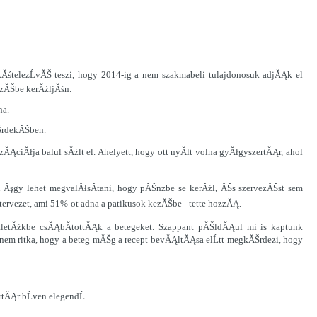
śtelezĹvĂŠ teszi, hogy 2014-ig a nem szakmabeli tulajdonosuk adjĂĄk el
zĂŠbe kerĂźljĂśn.
na.
ŠrdekĂŠben.
ĂĄciĂłja balul sĂźlt el. Ahelyett, hogy ott nyĂ­lt volna gyĂłgyszertĂĄr, ahol
 Ăşgy lehet megvalĂłsĂ­tani, hogy pĂŠnzbe se kerĂźl, ĂŠs szervezĂŠst sem
tervezet, ami 51%-ot adna a patikusok kezĂŠbe - tette hozzĂĄ.
źzletĂźkbe csĂĄbĂ­tottĂĄk a betegeket. Szappant pĂŠldĂĄul mi is kaptunk
em ritka, hogy a beteg mĂŠg a recept bevĂĄltĂĄsa elĹtt megkĂŠrdezi, hogy
tĂĄr bĹven elegendĹ.