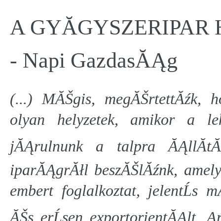
A GYĂGYSZERIPAR 
- Napi GazdasĂĄg
(...) MĂŠgis, megĂŠrtettĂźk,
olyan helyzetek, amikor a le
jĂĄrulnunk a talpra ĂĄllĂ­tĂ
iparĂĄgrĂłl beszĂŠlĂźnk, amely
embert foglalkoztat, jelentĹ
ĂŠs erĹsen exportorientĂĄlt. 