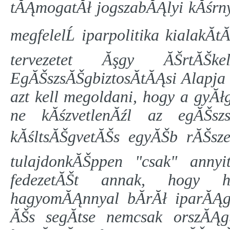
tĂĄmogatĂł jogszabĂĄlyi kĂśrny
megfelelĹ iparpolitika kialakĂ
tervezetet Ăşgy ĂŠrtĂŠk
EgĂŠszsĂŠgbiztosĂ­tĂĄsi Alapja
azt kell megoldani, hogy a gyĂ
ne kĂśzvetlenĂźl az egĂŠsz
kĂśltsĂŠgvetĂŠs egyĂŠb rĂŠszei
tulajdonkĂŠppen "csak" annyi
fedezetĂŠt annak, hogy 
hagyomĂĄnnyal bĂ­rĂł iparĂĄg
ĂŠs segĂ­tse nemcsak orszĂĄ