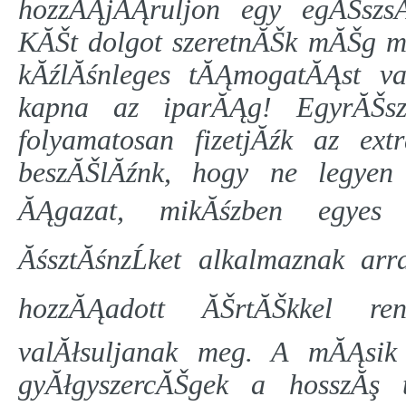
hozzĂĄjĂĄruljon egy egĂŠszs
KĂŠt dolgot szeretnĂŠk mĂŠg me
kĂźlĂśnleges tĂĄmogatĂĄst v
kapna az iparĂĄg! EgyrĂŠs
folyamatosan fizetjĂźk az ext
beszĂŠlĂźnk, hogy ne legye
ĂĄgazat, mikĂśzben egyes 
ĂśsztĂśnzĹket alkalmaznak arr
hozzĂĄadott ĂŠrtĂŠkkel ren
valĂłsuljanak meg. A mĂĄsik 
gyĂłgyszercĂŠgek a hosszĂş 