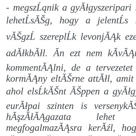
- megszĹąnik a gyĂłgyszeripari
lehetĹsĂŠg, hogy a jelentĹs 
vĂŠgzĹ szereplĹk levonjĂĄk e
adĂłkbĂłl. Ăn ezt nem kĂ­v
kommentĂĄlni, de a tervezete
kormĂĄny eltĂŠrne attĂłl, amit
ahol elsĹkĂŠnt ĂŠppen a gyĂłg
eurĂłpai szinten is versenyk
hĂşzĂłĂĄgazata lehet M
megfogalmazĂĄsra kerĂźl, ho