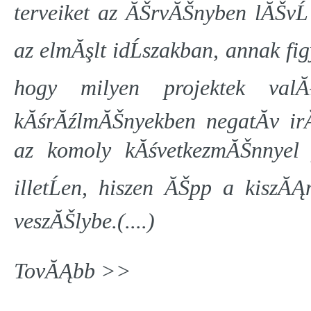
terveiket az ĂŠrvĂŠnyben lĂŠvĹ
az elmĂşlt idĹszakban, annak fi
hogy milyen projektek val
kĂśrĂźlmĂŠnyekben negatĂ­v ir
az komoly kĂśvetkezmĂŠnnyel 
illetĹen, hiszen ĂŠpp a kiszĂ
veszĂŠlybe.(....)
TovĂĄbb >>