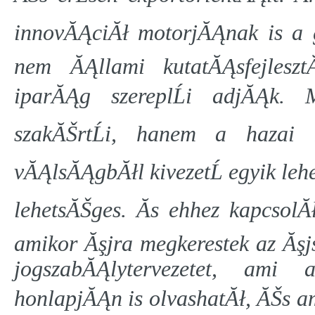
innovĂĄciĂł motorjĂĄnak is a gy
nem ĂĄllami kutatĂĄsfejlesz
iparĂĄg szereplĹi adjĂĄk
szakĂŠrtĹi, hanem a hazai
vĂĄlsĂĄgbĂłl kivezetĹ egyik leh
lehetsĂŠges. Ăs ehhez kapcsol
amikor Ăşjra megkerestek az Ăş
jogszabĂĄlytervezetet, ami
honlapjĂĄn is olvashatĂł, ĂŠs ame