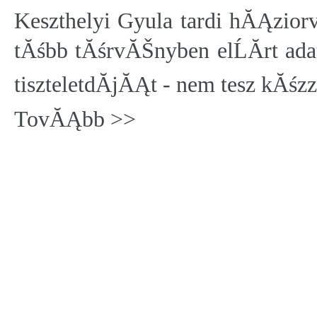
Keszthelyi Gyula tardi hĂĄzior
tĂśbb tĂśrvĂŠnyben elĹĂ­rt ada
tiszteletdĂ­jĂĄt - nem tesz kĂśz
TovĂĄbb >>