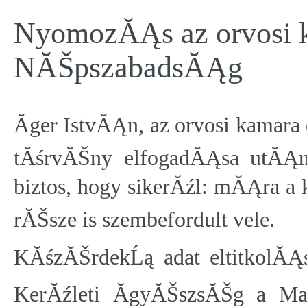
NyomozĂĄs az orvosi k
NĂŠpszabadsĂĄg
Ăger IstvĂĄn, az orvosi kamara
tĂśrvĂŠny elfogadĂĄsa utĂĄn
biztos, hogy sikerĂźl: mĂĄra a
rĂŠsze is szembefordult vele.
KĂśzĂŠrdekĹą adat eltitkolĂĄ
KerĂźleti ĂgyĂŠszsĂŠg a Ma