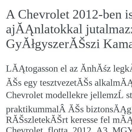
A Chevrolet 2012-ben i
ajĂĄnlatokkal jutalma
GyĂłgyszerĂŠszi Kamar
LĂĄtogasson el az ĂnhĂśz leg
ĂŠs egy tesztvezetĂŠs alkalmĂ
Chevrolet modellekre jellemzĹ st
praktikummalÂ ĂŠs biztonsĂĄg
RĂŠszletekĂŠrt keresse fel mĂ
Chevrolet_flotta_2012_A3_MG