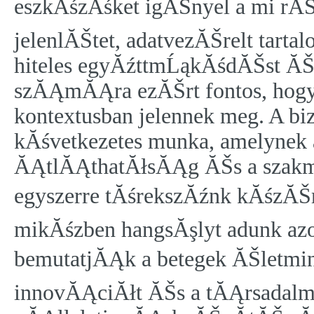
eszkĂśzĂśket igĂŠnyel a mi rĂŠs
jelenlĂŠtet, adatvezĂŠrelt tarta
hiteles egyĂźttmĹąkĂśdĂŠst ĂŠs 
szĂĄmĂĄra ezĂŠrt fontos, hogy
kontextusban jelennek meg. A b
kĂśvetkezetes munka, amelynek a
ĂĄtlĂĄthatĂłsĂĄg ĂŠs a szak
egyszerre tĂśrekszĂźnk kĂśzĂŠ
mikĂśzben hangsĂşlyt adunk azo
bemutatjĂĄk a betegek ĂŠletmin
innovĂĄciĂłt ĂŠs a tĂĄrsadalmi