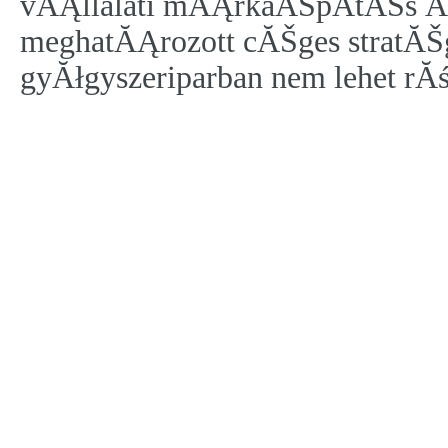
vĂĄllalati mĂĄrkaĂŠpĂ­tĂŠs Ăś
meghatĂĄrozott cĂŠges stratĂŠ
gyĂłgyszeriparban nem lehet rĂś