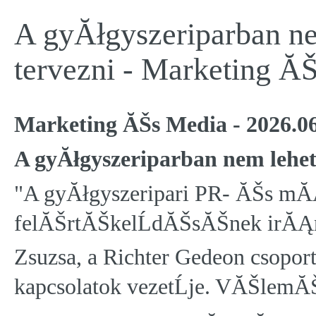
A gyĂłgyszeriparban n
tervezni - Marketing 
Marketing ĂŠs Media - 2026.06.3
A gyĂłgyszeriparban nem lehet
"A gyĂłgyszeripari PR- ĂŠs m
felĂŠrtĂŠkelĹdĂŠsĂŠnek irĂĄ
Zsuzsa, a Richter Gedeon csopo
kapcsolatok vezetĹje. VĂŠlemĂŠ