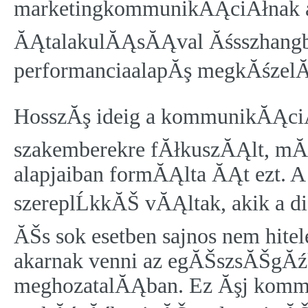
marketingkommunikĂĄciĂłnak a
ĂĄtalakulĂĄsĂĄval Ăśsszhangba
performanciaalapĂş megkĂśzelĂ­
HosszĂş ideig a kommunikĂĄci
szakemberekre fĂłkuszĂĄlt, mĂĄ
alapjaiban formĂĄlta ĂĄt ezt. 
szereplĹkkĂŠ vĂĄltak, akik a di
ĂŠs sok esetben sajnos nem hit
akarnak venni az egĂŠszsĂŠgĂź
meghozatalĂĄban. Ez Ăşj komm