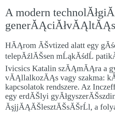
A modern technolĂłgiĂĄ
generĂĄciĂłvĂĄltĂĄst
HĂĄrom ĂŠvtized alatt egy gĂś
telepĂźlĂŠsen mĹąkĂśdĹ patikĂĄk
Ivicsics Katalin szĂĄmĂĄra a 
vĂĄllalkozĂĄs vagy szakma: k
kapcsolatok rendszere. Az Inczef
egy erdĂŠlyi gyĂłgyszerĂŠszdi
ĂşjjĂĄĂŠlesztĂŠsĂŠrĹl, a foly