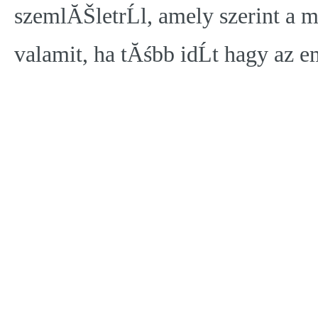
szemlĂŠletrĹl, amely szerint a 
valamit, ha tĂśbb idĹt hagy az e