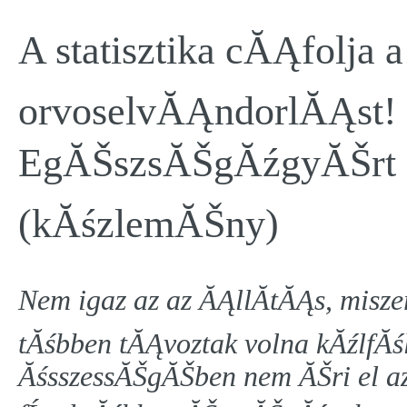
A statisztika cĂĄfolja 
orvoselvĂĄndorlĂĄst!
EgĂŠszsĂŠgĂźgyĂŠrt F
(kĂśzlemĂŠny)
Nem igaz az az ĂĄllĂ­tĂĄs, misze
tĂśbben tĂĄvoztak volna kĂźlfĂ
ĂśsszessĂŠgĂŠben nem ĂŠri el a