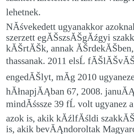
lehetnek.
NĂśvekedett ugyanakkor azokna
szerzett egĂŠszsĂŠgĂźgyi szak
kĂŠrtĂŠk, annak ĂŠrdekĂŠben
thassanak. 2011 elsĹ fĂŠlĂŠvĂ
engedĂŠlyt, mĂ­g 2010 ugyanezen
hĂłnapjĂĄban 67, 2008. januĂĄr
mindĂśssze 39 fĹ volt ugyanez 
azok is, akik kĂźlfĂśldi szakkĂ
is, akik bevĂĄndoroltak Magyar