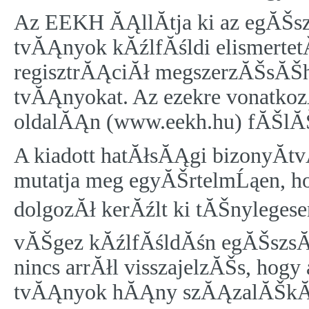
Az EEKH ĂĄllĂ­tja ki az egĂŠs
tvĂĄnyok kĂźlfĂśldi elismerte
regisztrĂĄciĂł megszerzĂŠsĂŠ
tvĂĄnyokat. Az ezekre vonatkozĂł
oldalĂĄn (
www.eekh.hu
) fĂŠlĂ
A kiadott hatĂłsĂĄgi bizonyĂ
mutatja meg egyĂŠrtelmĹąen, 
dolgozĂł kerĂźlt ki tĂŠnylegese
vĂŠgez kĂźlfĂśldĂśn egĂŠszsĂ
nincs arrĂłl visszajelzĂŠs, hogy
tvĂĄnyok hĂĄny szĂĄzalĂŠkĂĄ