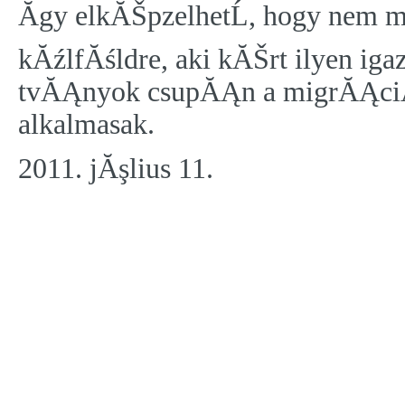
Ăgy elkĂŠpzelhetĹ, hogy nem m
kĂźlfĂśldre, aki kĂŠrt ilyen ig
tvĂĄnyok csupĂĄn a migrĂĄc
alkalmasak.
2011. jĂşlius 11.