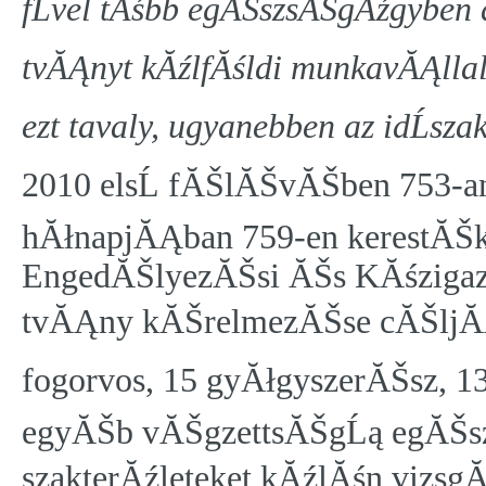
fĹvel tĂśbb egĂŠszsĂŠgĂźgyben 
tvĂĄnyt kĂźlfĂśldi munkavĂĄllalĂ
ezt tavaly, ugyanebben az idĹsza
2010 elsĹ fĂŠlĂŠvĂŠben 753-an, 
hĂłnapjĂĄban 759-en kerestĂŠ
EngedĂŠlyezĂŠsi ĂŠs KĂśzigazg
tvĂĄny kĂŠrelmezĂŠse cĂŠljĂĄb
fogorvos, 15 gyĂłgyszerĂŠsz, 1
egyĂŠb vĂŠgzettsĂŠgĹą egĂŠsz
szakterĂźleteket kĂźlĂśn vizsgĂ