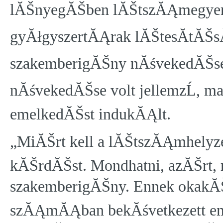
lĂŠnyegĂŠben lĂŠtszĂĄmegyensĂ
gyĂłgyszertĂĄrak lĂŠtesĂ­tĂŠsĂ
szakemberigĂŠny nĂśvekedĂŠse
nĂśvekedĂŠse volt jellemzĹ, maj
emelkedĂŠst indukĂĄlt.
„MiĂŠrt kell a lĂŠtszĂĄmhelyzetr
kĂŠrdĂŠst. Mondhatni, azĂŠrt, 
szakemberigĂŠny. Ennek okakĂ
szĂĄmĂĄban bekĂśvetkezett eme