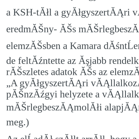
a KSH-tĂłl a gyĂłgyszertĂĄri v
eredmĂŠny- ĂŠs mĂŠrlegbeszĂĄm
elemzĂŠsben a Kamara dĂśntĹen
de feltĂźntette az Ăşjabb rendel
rĂŠszletes adatok ĂŠs az elem
„A gyĂłgyszertĂĄri vĂĄllalko
pĂŠnzĂźgyi helyzete a vĂĄlla
mĂŠrlegbeszĂĄmolĂłi alapjĂĄn
meg.)