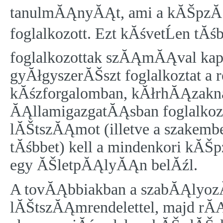
tanulmĂĄnyĂĄt, ami a kĂŠpzĂŠ
foglalkozott. Ezt kĂśvetĹen tĂśb
foglalkozottak szĂĄmĂĄval kap
gyĂłgyszerĂŠszt foglalkoztat a r
kĂśzforgalomban, kĂłrhĂĄzakna
ĂĄllamigazgatĂĄsban foglalkozta
lĂŠtszĂĄmot (illetve a szakembe
tĂśbbet) kell a mindenkori kĂŠ
egy ĂŠletpĂĄlyĂĄn belĂźl.
A tovĂĄbbiakban a szabĂĄlyozĂ
lĂŠtszĂĄmrendelettel, majd rĂ