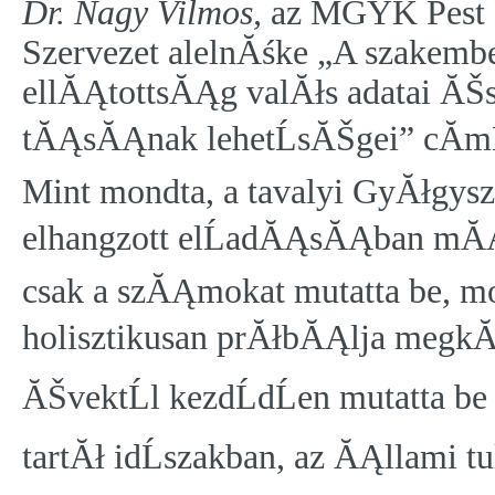
Dr. Nagy Vilmos,
az MGYK Pest
Szervezet alelnĂśke „A szakemb
ellĂĄtottsĂĄg valĂłs adatai ĂŠ
tĂĄsĂĄnak lehetĹsĂŠgei” cĂ­mĹ
Mint mondta, a tavalyi GyĂłgys
elhangzott elĹadĂĄsĂĄban mĂĄ
csak a szĂĄmokat mutatta be, m
holisztikusan prĂłbĂĄlja megkĂś
ĂŠvektĹl kezdĹdĹen mutatta b
tartĂł idĹszakban, az ĂĄllami 