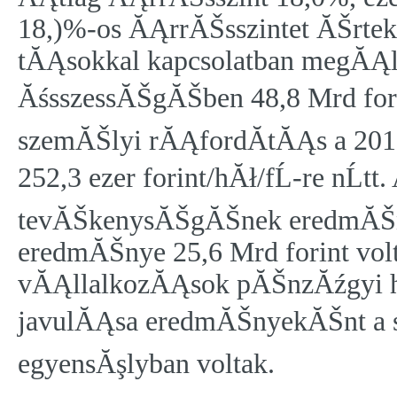
18,)%-os ĂĄrrĂŠsszintet ĂŠrtek
tĂĄsokkal kapcsolatban megĂĄll
ĂśsszessĂŠgĂŠben 48,8 Mrd forint
szemĂŠlyi rĂĄfordĂ­tĂĄs a 2016-
252,3 ezer forint/hĂł/fĹ-re nĹt
tevĂŠkenysĂŠgĂŠnek eredmĂŠnye
eredmĂŠnye 25,6 Mrd forint vol
vĂĄllalkozĂĄsok pĂŠnzĂźgyi h
javulĂĄsa eredmĂŠnyekĂŠnt a s
egyensĂşlyban voltak.