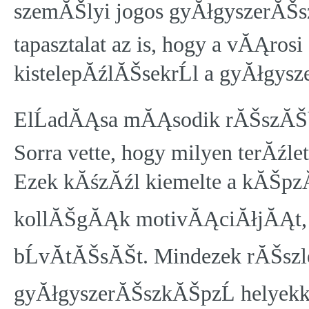
szemĂŠlyi jogos gyĂłgyszerĂŠsz 
tapasztalat az is, hogy a vĂĄro
kistelepĂźlĂŠsekrĹl a gyĂłgysz
ElĹadĂĄsa mĂĄsodik rĂŠszĂŠb
Sorra vette, hogy milyen terĂźle
Ezek kĂśzĂźl kiemelte a kĂŠpzĂ
kollĂŠgĂĄk motivĂĄciĂłjĂĄt, a
bĹvĂ­tĂŠsĂŠt. Mindezek rĂŠsz
gyĂłgyszerĂŠszkĂŠpzĹ helyekk