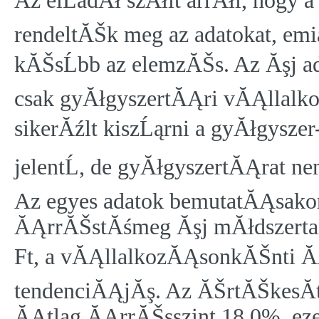
Az elĹadĂł szĂłlt arrĂłl, hogy 
rendeltĂŠk meg az adatokat, emi
kĂŠsĹbb az elemzĂŠs. Az Ăşj 
csak gyĂłgyszertĂĄri vĂĄllalko
sikerĂźlt kiszĹąrni a gyĂłgysz
jelentĹ, de gyĂłgyszertĂĄrat 
Az egyes adatok bemutatĂĄsakor
ĂĄrrĂŠstĂśmeg Ăşj mĂłdszerta
Ft, a vĂĄllalkozĂĄsonkĂŠnti Ă
tendenciĂĄjĂş. Az ĂŠrtĂŠkesĂ­tĂ
ĂĄtlag ĂĄrrĂŠsszint 18,0%, ezen