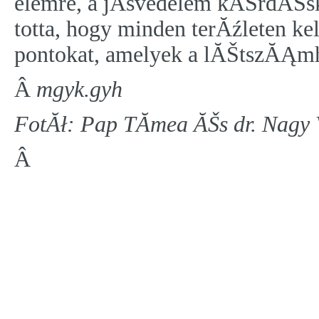
elemre, a jĂśvedelem kĂŠrdĂŠ
totta, hogy minden terĂźleten ke
pontokat, amelyek a lĂŠtszĂĄmhe
Â
mgyk.gyh
FotĂł: Pap TĂ­mea ĂŠs dr. Nagy 
Â