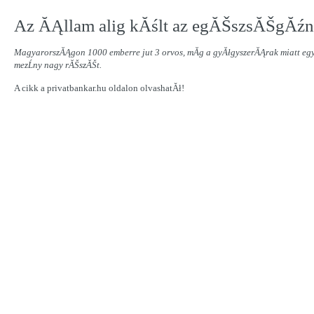
Az ĂĄllam alig kĂślt az egĂŠszsĂŠgĂźnk
MagyarorszĂĄgon 1000 emberre jut 3 orvos, mĂ­g a gyĂłgyszerĂĄrak miatt egy
mezĹny nagy rĂŠszĂŠt.
A cikk a privatbankar.hu oldalon olvashatĂł!