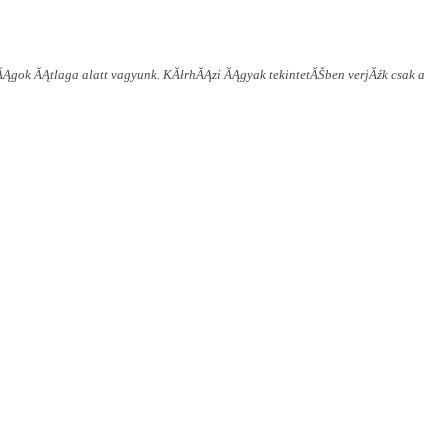
ĂĄgok ĂĄtlaga alatt vagyunk. KĂłrhĂĄzi ĂĄgyak tekintetĂŠben verjĂźk csak a