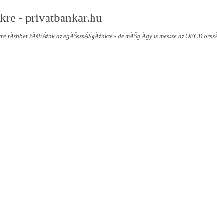
re - privatbankar.hu
re tĂśbbet kĂśltĂźnk az egĂŠszsĂŠgĂźnkre - de mĂŠg Ă­gy is messze az OECD orsz