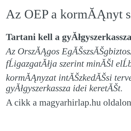
Az OEP a kormĂĄnyt sĂ
Tartani kell a gyĂłgyszerkassza
Az OrszĂĄgos EgĂŠszsĂŠgbiztos
fĹigazgatĂłja szerint minĂŠl elĹ
kormĂĄnyzat intĂŠzkedĂŠsi tervei
gyĂłgyszerkassza idei keretĂŠt.
A cikk a magyarhirlap.hu oldalon