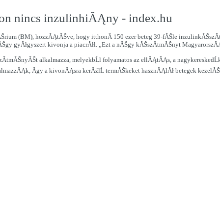
 nincs inzulinhiĂĄny - index.hu
Šrium (BM), hozzĂĄtĂŠve, hogy itthonÂ 150 ezer beteg 39-fĂŠle inzulinkĂŠszĂ
Šgy gyĂłgyszert kivonja a piacrĂłl. „Ezt a nĂŠgy kĂŠszĂ­tmĂŠnyt MagyarorszĂ
­tmĂŠnyĂŠt alkalmazza, melyekbĹl folyamatos az ellĂĄtĂĄs, a nagykereskedĹk 
talmazzĂĄk, Ă­gy a kivonĂĄsra kerĂźlĹ termĂŠkeket hasznĂĄlĂł betegek kezelĂ