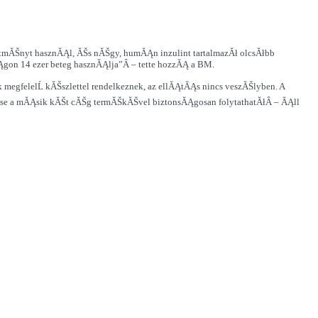
­tmĂŠnyt hasznĂĄl, ĂŠs nĂŠgy, humĂĄn inzulint tartalmazĂł olcsĂłbb
Ągon 14 ezer beteg hasznĂĄlja”Â – tette hozzĂĄ a BM.
megfelelĹ kĂŠszlettel rendelkeznek, az ellĂĄtĂĄs nincs veszĂŠlyben. A
Šse a mĂĄsik kĂŠt cĂŠg termĂŠkĂŠvel biztonsĂĄgosan folytathatĂłÂ – ĂĄll