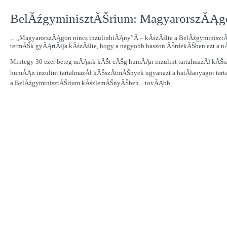
BelĂźgyminisztĂŠrium: MagyarorszĂĄgon
... „MagyarorszĂĄgon nincs inzulinhiĂĄny”Â – kĂśzĂślte a BelĂźgyminisztĂ
termĂŠk gyĂĄrtĂłja kĂśzĂślte, hogy a nagyobb haszon ĂŠrdekĂŠben ezt a nĂ
Mintegy 30 ezer beteg mĂĄsik kĂŠt cĂŠg humĂĄn inzulint tartalmazĂł kĂŠszĂ
humĂĄn inzulint tartalmazĂł kĂŠszĂ­tmĂŠnyek ugyanazt a hatĂłanyagot tar
a BelĂźgyminisztĂŠrium kĂśzlemĂŠnyĂŠben...
tovĂĄbb.