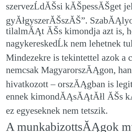
szervezĹdĂŠsi kĂŠpessĂŠget je
gyĂłgyszerĂŠszĂŠ”. SzabĂĄlyoz
tilalmĂĄt ĂŠs kimondja azt is,
nagykereskedĹk nem lehetnek t
Mindezekre is tekintettel azok 
nemcsak MagyarorszĂĄgon, hanem
hivatkozott – orszĂĄgban is le
ennek kimondĂĄsĂĄtĂłl ĂŠs kĂŠ
ez egyeseknek nem tetszik.
A munkabizottsĂĄgok 