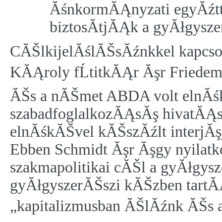
ĂśnkormĂĄnyzati egyĂźtt
biztosĂ­tjĂĄk a gyĂłgysz
CĂŠlkijelĂślĂŠsĂźnkkel kapcsola
KĂĄroly fĹtitkĂĄr Ăşr Friedem
ĂŠs a nĂŠmet ABDA volt elnĂś
szabadfoglalkozĂĄsĂş hivatĂĄs
elnĂśkĂŠvel kĂŠszĂźlt interjĂş
Ebben Schmidt Ăşr Ăşgy nyilatko
szakmapolitikai cĂŠl a gyĂłgys
gyĂłgyszerĂŠszi kĂŠzben tartĂ
„kapitalizmusban ĂŠlĂźnk ĂŠs a