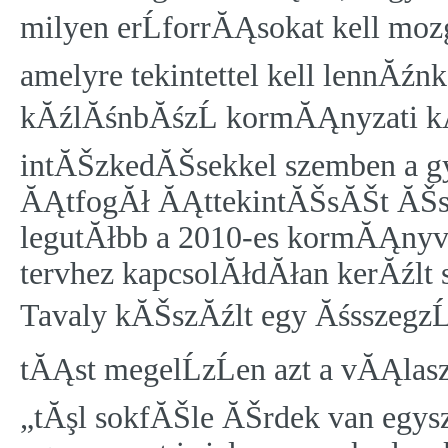
milyen erĹforrĂĄsokat kell mo
amelyre tekintettel kell lennĂ
kĂźlĂśnbĂśzĹ kormĂĄnyzati kĂ
intĂŠzkedĂŠsekkel szemben a 
ĂĄtfogĂł ĂĄttekintĂŠsĂŠt ĂŠs 
legutĂłbb a 2010-es kormĂĄny
tervhez kapcsolĂłdĂłan kerĂźlt 
Tavaly kĂŠszĂźlt egy ĂśsszegzĹ
tĂĄst megelĹzĹen azt a vĂĄlas
„tĂşl sokfĂŠle ĂŠrdek van egys