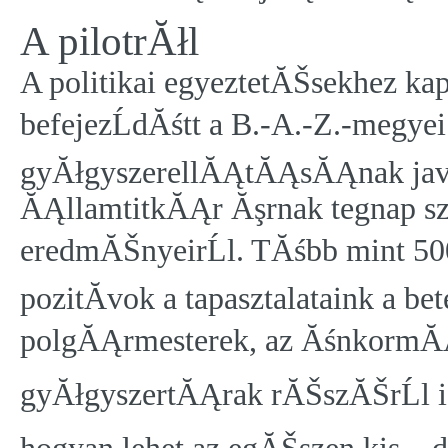
A pilotrĂłl
A politikai egyeztetĂŠsekhez 
befejezĹdĂśtt a B.-A.-Z.-megyei
gyĂłgyszerellĂĄtĂĄsĂĄnak jav
ĂĄllamtitkĂĄr Ăşrnak tegnap s
eredmĂŠnyeirĹl. TĂśbb mint 500
pozitĂ­vok a tapasztalataink a be
polgĂĄrmesterek, az ĂśnkormĂĄn
gyĂłgyszertĂĄrak rĂŠszĂŠrĹl is