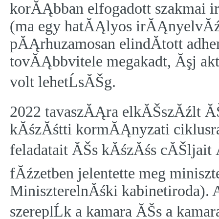
korĂĄbban elfogadott szakmai 
(ma egy hatĂĄlyos irĂĄnyelvĂźn
pĂĄrhuzamosan elindĂ­tott adher
tovĂĄbbvitele megakadt, Ăşj ak
volt lehetĹsĂŠg.
2022 tavaszĂĄra elkĂŠszĂźlt ĂŠ
kĂśzĂśtti kormĂĄnyzati ciklus
feladatait ĂŠs kĂśzĂśs cĂŠljait
fĂźzetben jelentette meg minisz
MiniszterelnĂśki kabinetiroda).
szereplĹk a kamara ĂŠs a kama