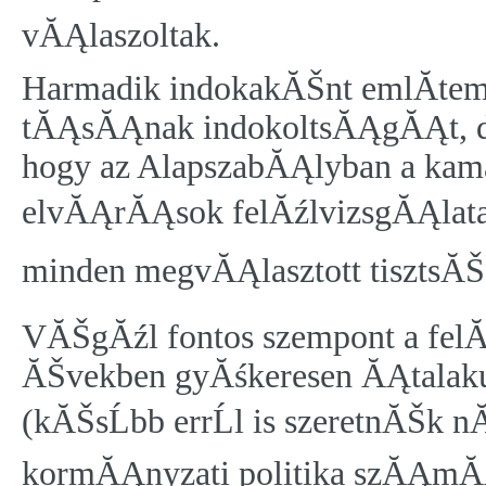
vĂĄlaszoltak.
Harmadik indokakĂŠnt emlĂ­tem
tĂĄsĂĄnak indokoltsĂĄgĂĄt, de 
hogy az AlapszabĂĄlyban a kama
elvĂĄrĂĄsok felĂźlvizsgĂĄlata is
minden megvĂĄlasztott tisztsĂŠg
VĂŠgĂźl fontos szempont a felĂ
ĂŠvekben gyĂśkeresen ĂĄtalaku
(kĂŠsĹbb errĹl is szeretnĂŠk
kormĂĄnyzati politika szĂĄmĂ