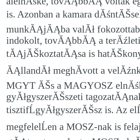
alelnĂśke, tovĂĄbbĂĄ voltak eg
is. Azonban a kamara dĂśntĂŠse
munkĂĄjĂĄba valĂł fokozotta
indokolt, tovĂĄbbĂĄ a terĂźleti
tĂĄjĂŠkoztatĂĄsa is hatĂŠkonya
ĂĄllandĂł meghĂ­vott a velĂźnk
MGYT ĂŠs a MAGYOSZ elnĂśke
gyĂłgyszerĂŠszeti tagozatĂĄnak
tisztifĹgyĂłgyszerĂŠsz is. Az elĹ
megfelelĹen a MOSZ-nak is fel