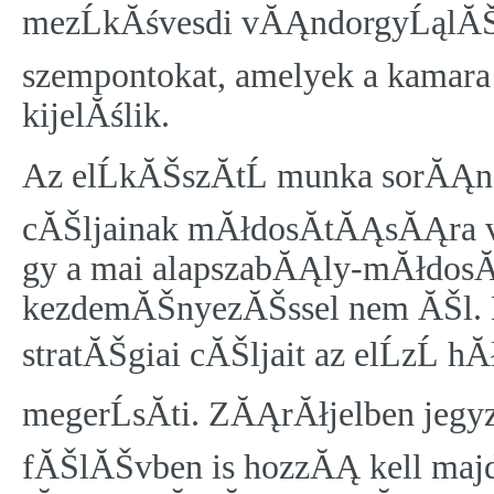
mezĹkĂśvesdi vĂĄndorgyĹąlĂŠs
szempontokat, amelyek a kamara 
kijelĂślik.
Az elĹkĂŠszĂ­tĹ munka sorĂĄn
cĂŠljainak mĂłdosĂ­tĂĄsĂĄra vo
gy a mai alapszabĂĄly-mĂłdosĂ­
kezdemĂŠnyezĂŠssel nem ĂŠl. Ez
stratĂŠgiai cĂŠljait az elĹzĹ 
megerĹsĂ­ti. ZĂĄrĂłjelben je
fĂŠlĂŠvben is hozzĂĄ kell maj