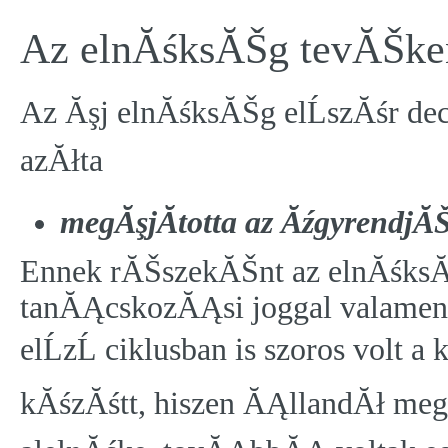
Az elnĂśksĂŠg tevĂŠke
Az Ăşj elnĂśksĂŠg elĹszĂśr de
azĂłta
megĂşjĂ­totta az ĂźgyrendjĂŠ
Ennek rĂŠszekĂŠnt az elnĂśksĂ
tanĂĄcskozĂĄsi joggal valamenny
elĹzĹ ciklusban is szoros volt 
kĂśzĂśtt, hiszen ĂĄllandĂł megh