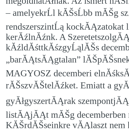
megoldhatĂłnak. Az ismert nĂŠme
– amelyekrĹl kĂŠsĹbb mĂŠg sz
rendszerszintĹą kockĂĄzatokat l
kerĂźlnĂźnk. A SzeretetszolgĂĄ
kĂźldĂśttkĂśzgyĹąlĂŠs decemb
„barĂĄtsĂĄgtalan” lĂŠpĂŠsnek
MAGYOSZ decemberi elnĂśksĂ
rĂŠszvĂŠtelĂźket. Emiatt a gyĂ
gyĂłgyszertĂĄrak szempontjĂĄb
listĂĄjĂĄt mĂŠg decemberben 
KĂŠrdĂŠseinkre vĂĄlaszt nem 