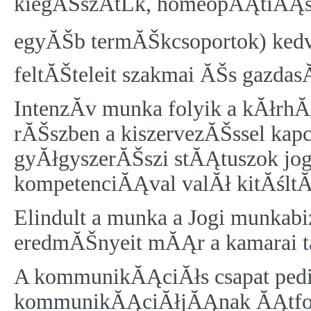
kiegĂŠszĂ­tĹk, homeopĂĄtiĂĄ
egyĂŠb termĂŠkcsoportok) kedv
feltĂŠteleit szakmai ĂŠs gazdas
IntenzĂ­v munka folyik a kĂłr
rĂŠszben a kiszervezĂŠssel kapc
gyĂłgyszerĂŠszi stĂĄtuszok j
kompetenciĂĄval valĂł kitĂśltĂ
Elindult a munka a Jogi munkabi
eredmĂŠnyeit mĂĄr a kamarai t
A kommunikĂĄciĂłs csapat pedi
kommunikĂĄciĂłjĂĄnak ĂĄtfog