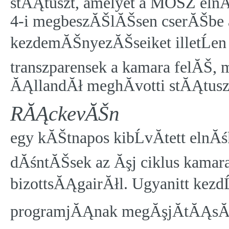
stĂĄtuszt, amelyet a MOSZ elnĂ
4-i megbeszĂŠlĂŠsen cserĂŠbe 
kezdemĂŠnyezĂŠseiket illetĹen
transzparensek a kamara felĂŠ, 
ĂĄllandĂł meghĂ­votti stĂĄtusz 
RĂĄckevĂŠn
egy kĂŠtnapos kibĹvĂ­tett elnĂ
dĂśntĂŠsek az Ăşj ciklus kamar
bizottsĂĄgairĂłl. Ugyanitt kezd
programjĂĄnak megĂşjĂ­tĂĄsĂĄt