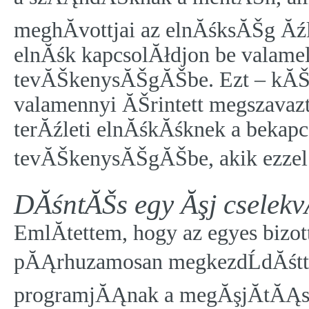
meghĂ­vottjai az elnĂśksĂŠg Ăźl
elnĂśk kapcsolĂłdjon be valam
tevĂŠkenysĂŠgĂŠbe. Ezt – kĂŠt 
valamennyi ĂŠrintett megszava
terĂźleti elnĂśkĂśknek a beka
tevĂŠkenysĂŠgĂŠbe, akik ezzel
DĂśntĂŠs egy Ăşj cselekv
EmlĂ­tettem, hogy az egyes bi
pĂĄrhuzamosan megkezdĹdĂśtt
programjĂĄnak a megĂşjĂ­tĂĄsa.