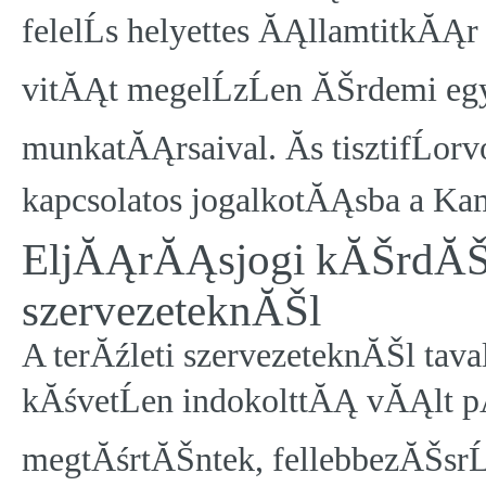
felelĹs helyettes ĂĄllamtitkĂĄr
vitĂĄt megelĹzĹen ĂŠrdemi egy
munkatĂĄrsaival. Ăs tisztifĹorvo
kapcsolatos jogalkotĂĄsba a K
EljĂĄrĂĄsjogi kĂŠrdĂŠse
szervezeteknĂŠl
A terĂźleti szervezeteknĂŠl taval
kĂśvetĹen indokolttĂĄ vĂĄlt 
megtĂśrtĂŠntek, fellebbezĂŠsrĹ