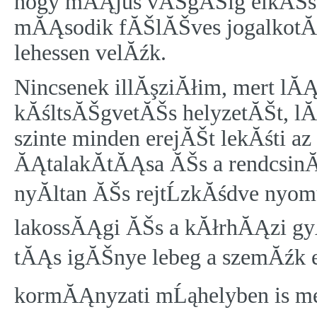
hogy mĂĄjus vĂŠgĂŠig elkĂŠszĂ­
mĂĄsodik fĂŠlĂŠves jogalkot
lehessen velĂźk.
Nincsenek illĂşziĂłim, mert lĂ
kĂśltsĂŠgvetĂŠs helyzetĂŠt, l
szinte minden erejĂŠt lekĂśti 
ĂĄtalakĂ­tĂĄsa ĂŠs a rendcsin
nyĂ­ltan ĂŠs rejtĹzkĂśdve nyom
lakossĂĄgi ĂŠs a kĂłrhĂĄzi gy
tĂĄs igĂŠnye lebeg a szemĂźk el
kormĂĄnyzati mĹąhelyben is me