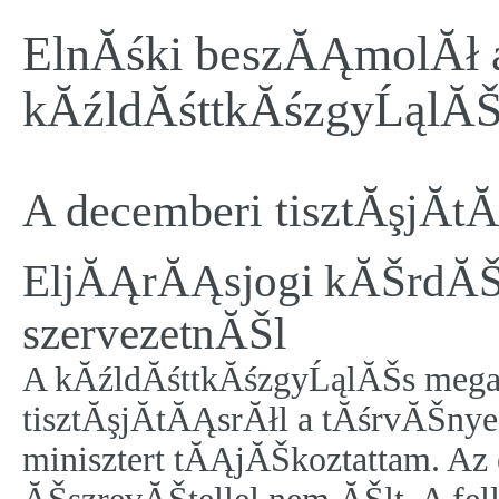
ElnĂśki beszĂĄmolĂł 
kĂźldĂśttkĂśzgyĹąlĂ
A decemberi tisztĂşjĂ­t
EljĂĄrĂĄsjogi kĂŠrdĂŠ
szervezetnĂŠl
A kĂźldĂśttkĂśzgyĹąlĂŠs mega
tisztĂşjĂ­tĂĄsrĂłl a tĂśrvĂŠnye
minisztert tĂĄjĂŠkoztattam. Az