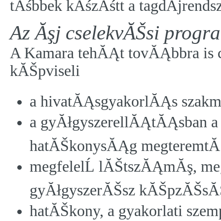
tĂśbbek kĂśzĂśtt a tagdĂ­jrends
Az Ăşj cselekvĂŠsi progr
A Kamara tehĂĄt tovĂĄbbra is 
kĂŠpviseli
a hivatĂĄsgyakorlĂĄs szakma
a gyĂłgyszerellĂĄtĂĄsban a 
hatĂŠkonysĂĄg megteremtĂ
megfelelĹ lĂŠtszĂĄmĂş, meg
gyĂłgyszerĂŠsz kĂŠpzĂŠsĂ
hatĂŠkony, a gyakorlati sze