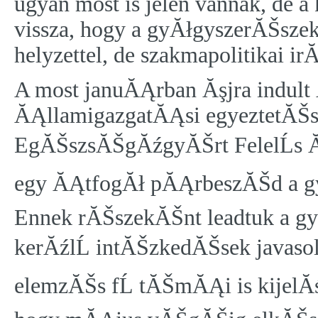
ugyan most is jelen vannak, de a 
vissza, hogy a gyĂłgyszerĂŠszek
helyzettel, de szakmapolitikai 
A most januĂĄrban Ăşjra indult 
ĂĄllamigazgatĂĄsi egyeztetĂŠs
EgĂŠszsĂŠgĂźgyĂŠrt FelelĹs Ă
egy ĂĄtfogĂł pĂĄrbeszĂŠd a gy
Ennek rĂŠszekĂŠnt leadtuk a g
kerĂźlĹ intĂŠzkedĂŠsek javaso
elemzĂŠs fĹ tĂŠmĂĄi is kijelĂś