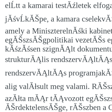
elĹtt a kamarai testĂźletek el
jĂśvĹkĂŠpe, a kamara cselekvĂ
amely a MiniszterelnĂśki kabine
egĂŠszsĂŠgpolitikai vezetĂŠs e
kĂśzĂśsen szignĂĄlt dokumentu
strukturĂĄlis rendszervĂĄltĂĄ
rendszervĂĄltĂĄs programjakĂŠn
alig valĂłsult meg valami. RĂŠsz
azĂłta mĂĄr tĂĄvozott egĂŠszs
ĂŠrdektelensĂŠge, rĂŠszben a