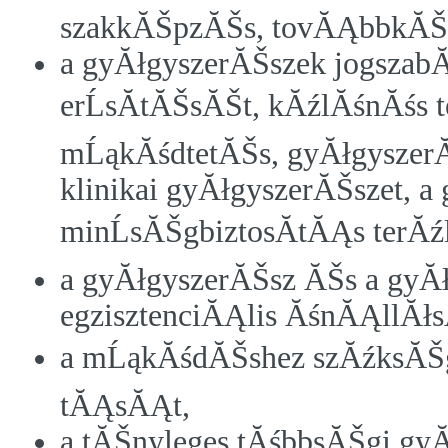
szakkĂŠpzĂŠs, tovĂĄbbkĂŠ
a gyĂłgyszerĂŠszek jogszab
erĹsĂ­tĂŠsĂŠt, kĂźlĂśnĂśs t
mĹąkĂśdtetĂŠs, gyĂłgyszer
klinikai gyĂłgyszerĂŠszet, 
minĹsĂŠgbiztosĂ­tĂĄs terĂź
a gyĂłgyszerĂŠsz ĂŠs a gyĂ
egzisztenciĂĄlis ĂśnĂĄllĂ
a mĹąkĂśdĂŠshez szĂźksĂŠge
tĂĄsĂĄt,
a tĂŠnyleges tĂśbbsĂŠgi gyĂ