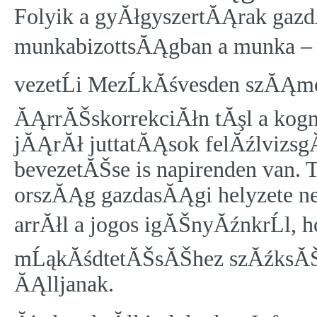
Folyik a gyĂłgyszertĂĄrak ga
munkabizottsĂĄgban a munka – a
vezetĹi MezĹkĂśvesden szĂĄmo
ĂĄrrĂŠskorrekciĂłn tĂşl a kogn
jĂĄrĂł juttatĂĄsok felĂźlvizsgĂ
bevezetĂŠse is napirenden van. 
orszĂĄg gazdasĂĄgi helyzete n
arrĂłl a jogos igĂŠnyĂźnkrĹl, 
mĹąkĂśdtetĂŠsĂŠhez szĂźksĂŠg
ĂĄlljanak.