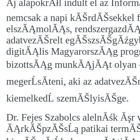
Ăj alapokrĂłl indult el az Inf
nemcsak a napi kĂŠrdĂŠsekkel
elszĂĄmolĂĄs, rendszergazdĂĄ
adatvezĂŠrelt egĂŠszsĂŠgĂźgy
digitĂĄlis MagyarorszĂĄg progr
bizottsĂĄg munkĂĄjĂĄt olyan – k
megerĹsĂ­teni, aki az adatvezĂ
kiemelkedĹ szemĂŠlyisĂŠge.
Dr. Fejes Szabolcs alelnĂśk Ăşr 
ĂĄrkĂŠpzĂŠsĹą patikai termĂŠ