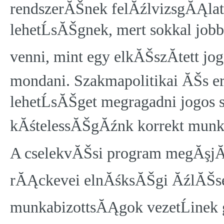
rendszerĂŠnek felĂźlvizsgĂĄla
lehetĹsĂŠgnek, mert sokkal job
venni, mint egy elkĂŠszĂ­tett j
mondani. Szakmapolitikai ĂŠs e
lehetĹsĂŠget megragadni jogos
kĂśtelessĂŠgĂźnk korrekt mun
A cselekvĂŠsi program megĂşjĂ
rĂĄckevei elnĂśksĂŠgi ĂźlĂŠsen
munkabizottsĂĄgok vezetĹine