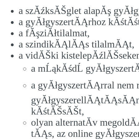
a szĂźksĂŠglet alapĂş gyĂłg
a gyĂłgyszertĂĄrhoz kĂśtĂśt
a fĂşziĂłtilalmat,
a szindikĂĄlĂĄs tilalmĂĄt,
a vidĂŠki kistelepĂźlĂŠseke
a mĹąkĂśdĹ gyĂłgyszert
a gyĂłgyszertĂĄrral nem 
gyĂłgyszerellĂĄtĂĄsĂĄna
kĂśtĂŠsĂŠt,
olyan alternatĂ­v megold
tĂĄs, az online gyĂłgysz