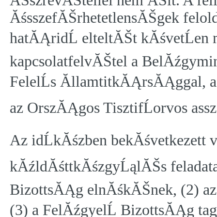
ĂŠszrevĂŠtellel nem ĂŠlt. A fe
ĂśsszefĂŠrhetetlensĂŠgek felo
hatĂĄridĹ elteltĂŠt kĂśvetĹen 
kapcsolatfelvĂŠtel a BelĂźgy
FelelĹs ĂllamtitkĂĄrsĂĄggal, a
az OrszĂĄgos TisztifĹorvos as
Az idĹkĂśzben bekĂśvetkezett v
kĂźldĂśttkĂśzgyĹąlĂŠs feladata 
BizottsĂĄg elnĂśkĂŠnek, (2) a
(3) a FelĂźgyelĹ BizottsĂĄg ta