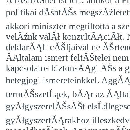
A tĂśrtĂŠnet ismert: amikor a 
politikai dĂśntĂŠs megszĂźletet
akkori miniszter megtiltotta a s
velĂźnk valĂł konzultĂĄciĂłt. 
deklarĂĄlt cĂŠljaival ne ĂŠrten
ĂĄltalam ismert feltĂŠtelei ne
kapcsolatos biztonsĂĄgi ĂŠs a 
betegjogi ismereteinkkel. AggĂĄ
termĂŠszetĹąek, bĂĄr az ĂĄlta
gyĂłgyszerelĂŠsĂŠt elsĹdlegese
gyĂłgyszertĂĄrakhoz illeszked