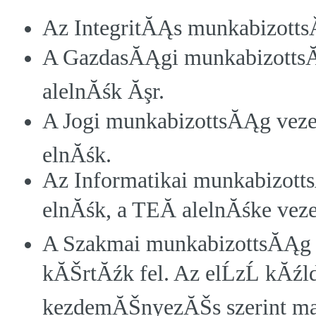
Az IntegritĂĄs munkabizott
A GazdasĂĄgi munkabizottsĂ
alelnĂśk Ăşr.
A Jogi munkabizottsĂĄg vezet
elnĂśk.
Az Informatikai munkabizotts
elnĂśk, a TEĂ alelnĂśke veze
A Szakmai munkabizottsĂĄg 
kĂŠrtĂźk fel. Az elĹzĹ kĂ
kezdemĂŠnyezĂŠs szerint m