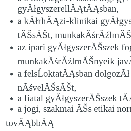
gyĂłgyszerellĂĄtĂĄsban,
a kĂłrhĂĄzi-klinikai gyĂłgy
tĂŠsĂŠt, munkakĂśrĂźlmĂŠn
az ipari gyĂłgyszerĂŠszek f
munkakĂśrĂźlmĂŠnyeik jav
a felsĹoktatĂĄsban dolgoz
nĂśvelĂŠsĂŠt,
a fiatal gyĂłgyszerĂŠszek 
a jogi, szakmai ĂŠs etikai 
tovĂĄbbĂĄ