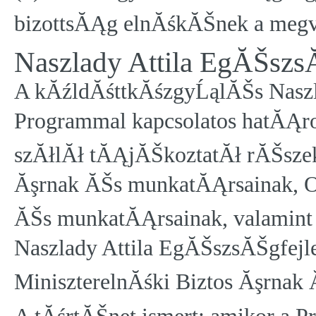
bizottsĂĄg elnĂśkĂŠnek a meg
Naszlady Attila EgĂŠszs
A kĂźldĂśttkĂśzgyĹąlĂŠs Naszl
Programmal kapcsolatos hatĂĄr
szĂłlĂł tĂĄjĂŠkoztatĂł rĂŠsze
Ăşrnak ĂŠs munkatĂĄrsainak, Or
ĂŠs munkatĂĄrsainak, valamint 
Naszlady Attila EgĂŠszsĂŠgfejl
MiniszterelnĂśki Biztos Ăşrnak