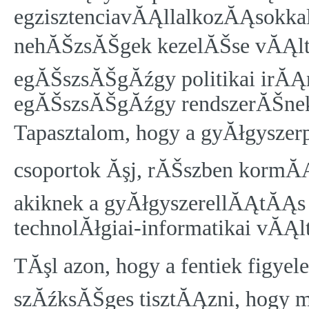
egzisztenciavĂĄllalkozĂĄsokka
nehĂŠzsĂŠgek kezelĂŠse vĂĄlt 
egĂŠszsĂŠgĂźgy politikai irĂĄ
egĂŠszsĂŠgĂźgy rendszerĂŠne
Tapasztalom, hogy a gyĂłgyszerp
csoportok Ăşj, rĂŠszben kormĂĄn
akiknek a gyĂłgyszerellĂĄtĂĄs 
technolĂłgiai-informatikai vĂĄl
TĂşl azon, hogy a fentiek figyel
szĂźksĂŠges tisztĂĄzni, hogy 