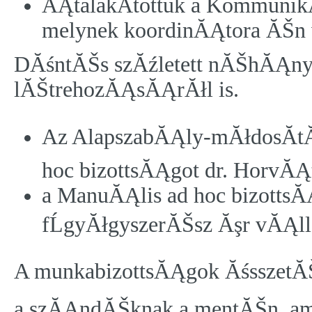
ĂĄtalakĂ­tottuk a Kommunik
melynek koordinĂĄtora ĂŠn 
DĂśntĂŠs szĂźletett nĂŠhĂĄny 
lĂŠtrehozĂĄsĂĄrĂłl is.
Az AlapszabĂĄly-mĂłdosĂ­tĂĄ
hoc bizottsĂĄgot dr. HorvĂĄth
a ManuĂĄlis ad hoc bizotts
fĹgyĂłgyszerĂŠsz Ăşr vĂĄlla
A munkabizottsĂĄgok ĂśsszetĂŠt
a szĂĄndĂŠknak a mentĂŠn, amel