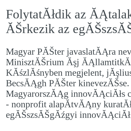
FolytatĂłdik az ĂĄtal
ĂŠrkezik az egĂŠszsĂŠ
Magyar PĂŠter javaslatĂĄra ne
MinisztĂŠrium Ăşj ĂĄllamtitkĂ
KĂśzlĂśnyben megjelent, jĂşliu
BecsĂĄgh PĂŠter kinevezĂŠse. 
MagyarorszĂĄg innovĂĄciĂłs 
- nonprofit alapĂ­tvĂĄny kuratĂ
egĂŠszsĂŠgĂźgyi innovĂĄciĂłĂŠ