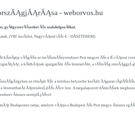
 orszĂĄgjĂĄrĂĄsa - weborvos.hu
t, gyĂłgyszerĂŠszeket ĂŠs szakdolgozĂłkat.
śmb, (VIII. kerĂźlet, NagyvĂĄrad tĂŠr 4. - DĂSZTEREM)
 kĂśrĂştja vĂŠgĂŠn az intĂŠzmĂŠnyrendszer Pest megyei ĂŠs a fĹvĂĄrosi veze
zgatĂłjĂĄt, a kĂłrhĂĄzak igazgatĂłit ĂŠs fenntartĂłit, a tĂŠrsĂŠg orszĂĄggyĹąl
szsĂŠgĂźgyben az elmĂşlt ĂŠv a kritikus helyzetbe kerĂźlt ĂĄgazat tĂşlĂŠlĂŠsĂ
 a fenntarthatĂł ĂĄtrendezĹdĂŠs ĂŠve lesz. A megalapozott dĂśntĂŠsek meghoza
endszer Ăśsszes szereplĹjĂŠvel.
mĂĄt Budapesten tartja, amelyre vĂĄrja a Budapest ĂŠs Pest megye Ăśsszes eg