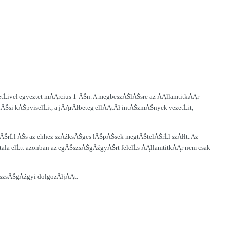
tĹivel egyeztet mĂĄrcius 1-ĂŠn. A megbeszĂŠlĂŠsre az ĂĄllamtitkĂĄr
ĂŠsi kĂŠpviselĹit, a jĂĄrĂłbeteg ellĂĄtĂł intĂŠzmĂŠnyek vezetĹit,
ŠrĹl ĂŠs az ehhez szĂźksĂŠges lĂŠpĂŠsek megtĂŠtelĂŠrĹl szĂłlt. Az
tala elĹtt azonban az egĂŠszsĂŠgĂźgyĂŠrt felelĹs ĂĄllamtitkĂĄr nem csak
ĂŠszsĂŠgĂźgyi dolgozĂłjĂĄt.