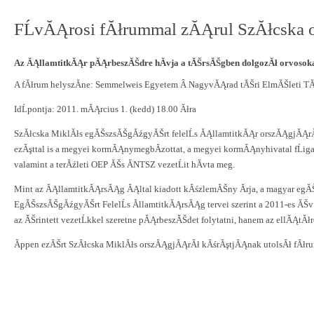
FĹvĂĄrosi fĂłrummal zĂĄrul SzĂłcska
Az ĂĄllamtitkĂĄr pĂĄrbeszĂŠdre hĂ­vja a tĂŠrsĂŠgben dolgozĂł orvosoka
A fĂłrum helyszĂ­ne: Semmelweis Egyetem Â NagyvĂĄrad tĂŠri ElmĂŠleti TĂ
IdĹpontja: 2011. mĂĄrcius 1. (kedd) 18.00 Ăłra
SzĂłcska MiklĂłs egĂŠszsĂŠgĂźgyĂŠrt felelĹs ĂĄllamtitkĂĄr orszĂĄgjĂĄrĂł
ezĂşttal is a megyei kormĂĄnymegbĂ­zottat, a megyei kormĂĄnyhivatal fĹiga
valamint a terĂźleti OEP ĂŠs ĂNTSZ vezetĹit hĂ­vta meg.
Mint az ĂĄllamtitkĂĄrsĂĄg ĂĄltal kiadott kĂśzlemĂŠny Ă­rja, a magyar egĂŠ
EgĂŠszsĂŠgĂźgyĂŠrt FelelĹs ĂllamtitkĂĄrsĂĄg tervei szerint a 2011-es ĂŠv
az ĂŠrintett vezetĹkkel szeretne pĂĄrbeszĂŠdet folytatni, hanem az ellĂĄtĂłr
Ăppen ezĂŠrt SzĂłcska MiklĂłs orszĂĄgjĂĄrĂł kĂśrĂştjĂĄnak utolsĂł fĂłru