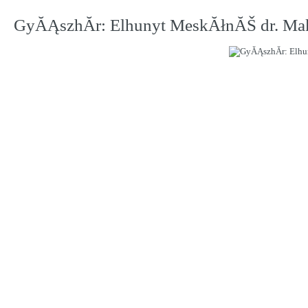
GyĂĄszhĂ­r: Elhunyt MeskĂłnĂŠ dr. Ma