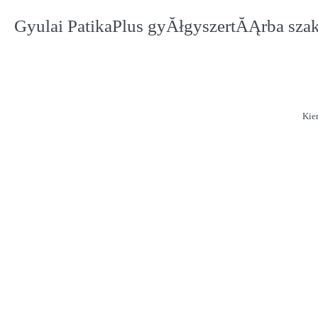
Gyulai PatikaPlus gyĂłgyszertĂĄrba sza
Kie