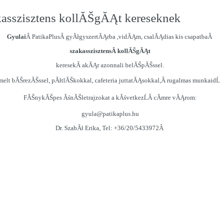
kasszisztens kollĂŠgĂĄt kereseknek
Gyulai
Â PatikaPlus
Â gyĂłgyszertĂĄrba ,vidĂĄm, csalĂĄdias kis csapatbaÂ
szakasszisztensÂ kollĂŠgĂĄt
keresekÂ akĂĄr azonnali belĂŠpĂŠssel.
melt bĂŠrezĂŠssel, pĂłtlĂŠkokkal, cafeteria juttatĂĄsokkal,Â rugalmas munkaid
Ĺ
FĂŠnykĂŠpes ĂśnĂŠletrajzokat a kĂśvetkez
ĹÂ
cĂ­mre vĂĄrom:
gyula@patikaplus.hu
Dr. SzabĂł Erika, Tel: +36/20/5433972Â