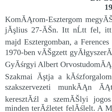
1
KomĂĄrom-Esztergom megyĂŠbe
jĂşlius 27-ĂŠn. Itt nĹtt fel,
majd Esztergomban, a Ference
1970-ben vĂŠgzett gyĂłgyszerĂ
GyĂśrgyi Albert OrvostudomĂĄ
Szakmai Ăştja a kĂśzforgalo
szakszervezeti munkĂĄn ĂĄt
keresztĂźl a szemĂŠlyi jogo
minden terĂźletet felĂślelt. A