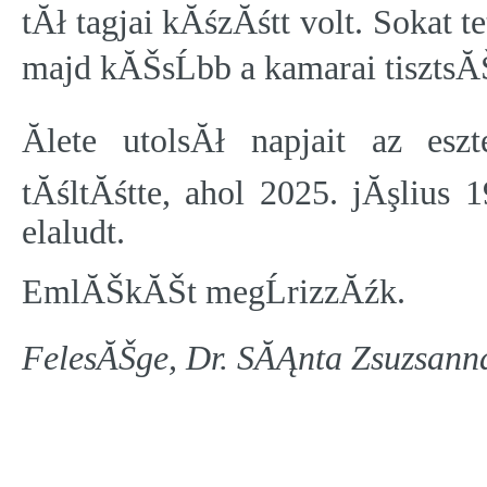
tĂł tagjai kĂśzĂśtt volt. Sokat 
majd kĂŠsĹbb a kamarai tiszts
Ălete utolsĂł napjait az es
tĂśltĂśtte, ahol 2025. jĂşliu
elaludt.
EmlĂŠkĂŠt megĹrizzĂźk.
FelesĂŠge, Dr. SĂĄnta Zsuzsann