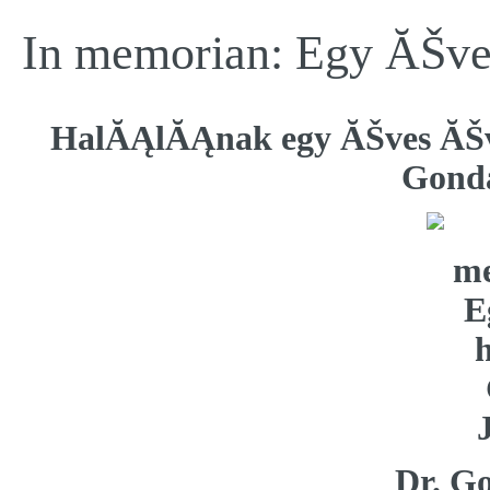
In memorian: Egy ĂŠve
HalĂĄlĂĄnak egy ĂŠves ĂŠ
Gond
Dr. G