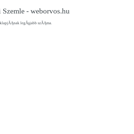
 Szemle - weborvos.hu
aklapjĂĄnak legĂşjabb szĂĄma.