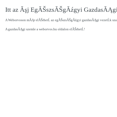
Itt az Ăşj EgĂŠszsĂŠgĂźgyi GazdasĂĄgi
A Weborvoson mĂĄr elĂŠrhetĹ az egĂŠszsĂŠgĂźgyi gazdasĂĄgi vezetĹk sz
A gazdasĂĄgi szemle a weborvos.hu oldalon elĂŠrhetĹ!