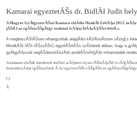
Kamarai egyeztetĂŠs dr. BidlĂł Judit hel
A Magyar GyĂłgyszerĂŠszi Kamara elnĂśke HankĂł ZoltĂĄn 2023. mĂĄrcius 
jĂŠtĹl az egĂŠszsĂŠgĂźgy szakmai irĂĄnyĂ­tĂĄsĂĄĂŠrt felelĹs.
A megbeszĂŠlĂŠsen elhangzottak alapjĂĄn kĂźlĂśnĂśsen sĂźrgĹs fel
MindkĂŠt fĂŠl rĂŠszĂŠrĹl egyetĂŠrtĂŠs szĂźletett abban, hogy a gyĂł
gyĂłgyĂĄszati segĂŠdeszkĂśzĂśk problĂŠmĂĄjĂĄt mihamarabb rendezni
A kamarai elnĂśk mindezek mellett szĂĄmos olyan tĂŠmĂĄrĂłl is tĂĄjĂŠkozt
beavatkozĂĄst igĂŠnyelnek.Â Az egyeztetĂŠs vĂŠgĂŠn az egĂŠszsĂŠgĂźgy s
(-)
Â