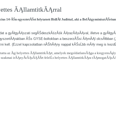
yettes ĂĄllamtitkĂĄrral
14-ĂŠn egyeztetĂŠst folytatott BidlĂł Judittal, aki a BelĂźgyminisztĂŠrium
adat a gyĂłgyĂĄszati segĂŠdeszkĂśzĂśk ĂĄrazĂĄsĂĄval, illetve a gyĂłgyĂ
gyszertĂĄrakban ĂŠs GYSE-boltokban a beszerzĂŠsi ĂĄrnĂĄl olcsĂłbban („ne
 kell. (Ezzel kapcsolatban nĂŠhĂĄny nappal kĂŠsĹbb mĂĄr meg is kezdĹ
atta az Ăşj helyettes ĂĄllamtitkĂĄrt, amelyek megoldatlansĂĄga a kiegyensĂş
zakmai irĂĄnyĂ­tĂĄsĂĄĂŠrt felelĹs helyettes ĂĄllamtitkĂĄra tĂĄmogatĂĄsĂĄrĂ