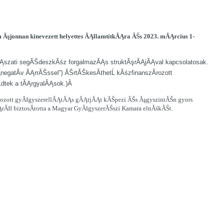
 Ăşjonnan kinevezett helyettes ĂĄllamtitkĂĄra ĂŠs 2023. mĂĄrcius 1-
Ąszati segĂŠdeszkĂśz forgalmazĂĄs struktĂşrĂĄjĂĄval kapcsolatosak.
gatĂ­v ĂĄrrĂŠssel”) ĂŠrtĂŠkesĂ­thetĹ kĂśzfinanszĂ­rozott
dtek a tĂĄrgyalĂĄsok.)Â
lyozott gyĂłgyszerellĂĄtĂĄs gĂĄtjĂĄt kĂŠpezi ĂŠs ĂşgyszintĂŠn gyors
łl biztosĂ­totta a Magyar GyĂłgyszerĂŠszi Kamara elnĂśkĂŠt.