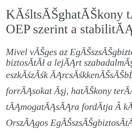
KĂśltsĂŠghatĂŠkony t
OEP szerint a stabilitĂĄ
Mivel vĂŠges az EgĂŠszsĂŠgbizto
biztosĂ­tĂł a lejĂĄrt szabadalm
eszkĂśzĂśk ĂĄrcsĂśkkenĂŠsĂŠbĹ
forrĂĄsokat Ăşj, hatĂŠkony terĂ
tĂĄmogatĂĄsĂĄra fordĂ­tja Â kĂ
OrszĂĄgos EgĂŠszsĂŠgbiztosĂ­tĂ