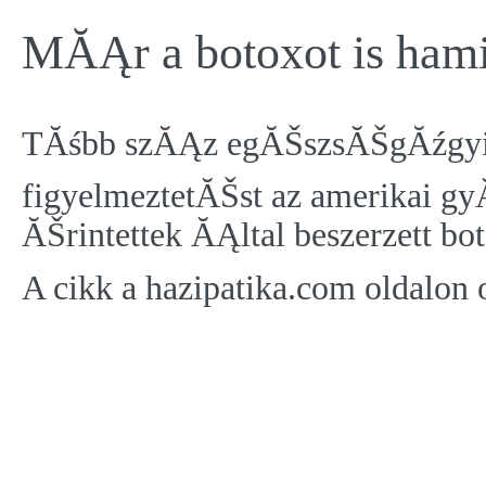
MĂĄr a botoxot is hami
TĂśbb szĂĄz egĂŠszsĂŠgĂźgyi 
figyelmeztetĂŠst az amerikai gy
ĂŠrintettek ĂĄltal beszerzett b
A cikk a hazipatika.com oldalon 