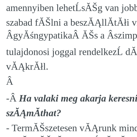
amennyiben lehetĹsĂŠg van jo
szabad fĂŠlni a beszĂĄllĂ­tĂłi
ÂgyĂśngypatikaÂ ĂŠs a Âszim
tulajdonosi joggal rendelkezĹ dĂ
vĂĄkrĂłl.
Â
-Â
Ha valaki meg akarja keresn
szĂĄmĂ­that?
- TermĂŠszetesen vĂĄrunk minde