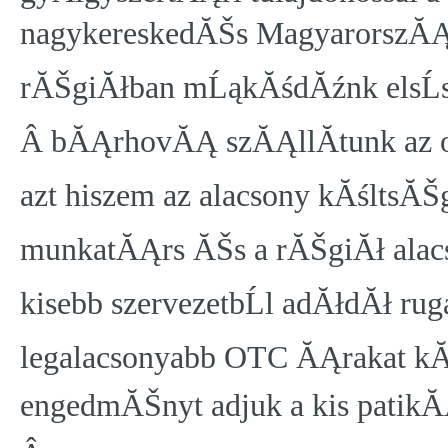
nagykereskedĂŠs MagyarorszĂĄg
rĂŠgiĂłban mĹąkĂśdĂźnk elsĹs
Â bĂĄrhovĂĄ szĂĄllĂ­tunk az 
azt hiszem az alacsony kĂśltsĂ
munkatĂĄrs ĂŠs a rĂŠgiĂł alacs
kisebb szervezetbĹl adĂłdĂł ru
legalacsonyabb OTC ĂĄrakat kĂ
engedmĂŠnyt adjuk a kis patik