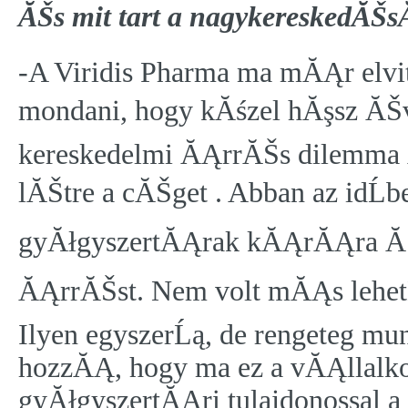
ĂŠs mit tart a nagykereskedĂŠs
-A Viridis Pharma ma mĂĄr elvita
mondani, hogy kĂśzel hĂşsz ĂŠvv
kereskedelmi ĂĄrrĂŠs dilemma 
lĂŠtre a cĂŠget . Abban az idĹ
gyĂłgyszertĂĄrak kĂĄrĂĄra ĂŠs
ĂĄrrĂŠst. Nem volt mĂĄs lehetĹs
Ilyen egyszerĹą, de rengeteg mun
hozzĂĄ, hogy ma ez a vĂĄllalk
gyĂłgyszertĂĄri tulajdonossal a