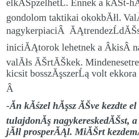
elkĂŠpzelhetĹ. Ennek a kĂŠt
gondolom taktikai okokbĂłl. Val
nagykerpiaciÂ ĂĄtrendezĹdĂŠse
iniciĂĄtorok lehetnek a ÂkisÂ n
valĂłs ĂŠrtĂŠkek. Mindenesetre
kicsit bosszĂşszerĹą volt ekk
Â
-
Ăn kĂśzel hĂşsz ĂŠve kezdte el
tulajdonĂş nagykereskedĂŠst, a
jĂłl prosperĂĄl. MiĂŠrt kezde