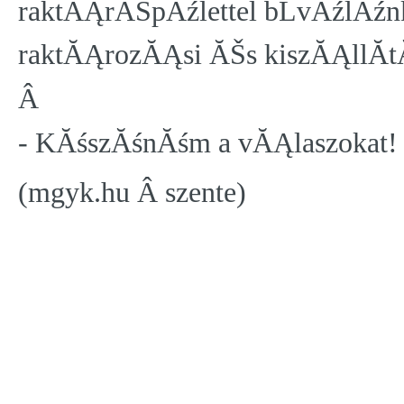
raktĂĄrĂŠpĂźlettel bĹvĂźlĂźnk,
raktĂĄrozĂĄsi ĂŠs kiszĂĄllĂ­tĂ
Â
- KĂśszĂśnĂśm a vĂĄlaszokat!
(mgyk.hu Â szente)