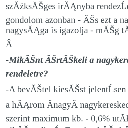
szĂźksĂŠges irĂĄnyba rendezĹd
gondolom azonban - ĂŠs ezt a 
nagysĂĄga is igazolja - mĂŠg t
Â
-
MikĂŠnt ĂŠrtĂŠkeli a nagykere
rendeletre?
-A bevĂŠtel kiesĂŠst jelentĹse
a hĂĄrom ÂnagyÂ nagykereske
szerint maximum kb. - 0,6% utĂ