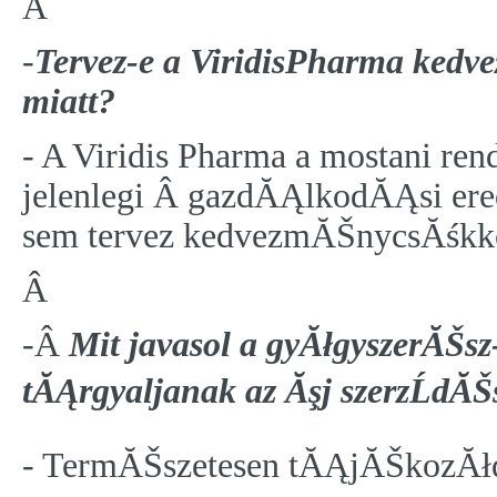
Â
-
Tervez-e a ViridisPharma kedv
miatt?
- A Viridis Pharma a mostani re
jelenlegi Â gazdĂĄlkodĂĄsi er
sem tervez kedvezmĂŠnycsĂśkk
Â
-Â
Mit javasol a gyĂłgyszerĂŠ
tĂĄrgyaljanak az Ăşj szerzĹdĂŠ
- TermĂŠszetesen tĂĄjĂŠkozĂłdn