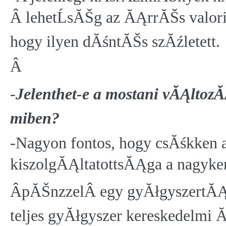
Â lehetĹsĂŠg az ĂĄrrĂŠs valor
hogy ilyen dĂśntĂŠs szĂźletett.
Â
-
Jelenthet-e a mostani vĂĄltozĂ
miben?
-Nagyon fontos, hogy csĂśkken
kiszolgĂĄltatottsĂĄga a nagyker
ÂpĂŠnzzelÂ egy gyĂłgyszert
teljes gyĂłgyszer kereskedelmi 