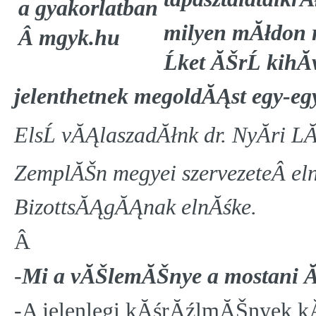
milyen mĂłdon 
Ĺket ĂŠrĹ kih
jelenthetnek megoldĂĄst egy-e
ElsĹ vĂĄlaszadĂłnk dr. NyĂ­ri
ZemplĂŠn megyei szervezeteÂ el
BizottsĂĄgĂĄnak elnĂśke
.
Â
-
Mi a vĂŠlemĂŠnye a mostani Ă
-A jelenlegi kĂśrĂźlmĂŠnyek kĂś