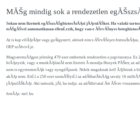
MĂŠg mindig sok a rendezetlen egĂŠszs
Sokan nem fizetnek egĂŠszsĂŠgbiztosĂ­tĂĄsi jĂĄrulĂŠkot. Ha valaki tarto
tsĂŠgĂŠvel automatikusan ellenĹrzik, hogy van-e ĂŠrvĂŠnyes betegbiztosĂ­
Az is kap ellĂĄtĂĄst vagy gyĂłgyszert, akinek nincs ĂŠrvĂŠnyes biztosĂ­tĂĄsa
OEP szĂłvivĹje.
MagyarorszĂĄgon jelenleg 470 ezer embernek rendezetlen a jogviszonya. Ez 20
hiĂĄnyzik, vagy a munkĂĄltatĂł nem fizetett Â mondja Honyek PĂŠter, az a
nem is egyetemistĂĄk vagy nyugdĂ­jasok. Nekik maguknak kell ĂĄllniuk a biz
akĂĄr nem. EttĹl a 250 ezer szemĂŠlytĹl az adĂłhatĂłsĂĄg tavaly 16 milliĂ
jĂĄrulĂŠkĂĄt. Aki tartozik, jĂł, ha tudja: az adĂłhivatal Ăśt ĂŠvre visszamen
forrĂĄs: mr1.hu