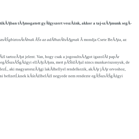
 patikĂĄban tĂĄmogatott gyĂłgyszert veszĂźnk, akkor a taj-szĂĄmunk segĂ­
ĂŠszsĂŠgbiztosĂ­tĂłnak ĂŠs az adĂłhatĂłsĂĄgnak
Â mondja Csete BeĂĄta, az
l tartozĂĄst jelent. Van, hogy csak a jogosultsĂĄgot igazolĂł papĂ­r
tak egĂŠszsĂŠgĂźgyi ellĂĄtĂĄsra, mert pĂŠldĂĄul nincs munkaviszonyuk, de
ezĹ, aki magyarorszĂĄgi lakĂłhellyel rendelkezik, akĂĄr jĂĄr orvoshoz,
yĂŠni befizetĹknek kĂśrĂźlbelĂźl negyede nem rendezte egĂŠszsĂŠgĂźgyi