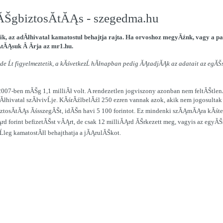
ĂŠgbiztosĂ­tĂĄs - szegedma.hu
zik, az adĂłhivatal kamatostul behajtja rajta. Ha orvoshoz megyĂźnk, vagy a
tĂĄsuk Â Ă­rja az mr1.hu.
, de Ĺt figyelmeztetik, a kĂśvetkezĹ hĂłnapban pedig ĂĄtadjĂĄk az adatait az eg
07-ben mĂŠg 1,1 milliĂł volt. A rendezetlen jogviszony azonban nem feltĂŠtlenĂź
dĂłhivatal szĂłvivĹje. KĂśrĂźlbelĂźl 250 ezren vannak azok, akik nem jogosul
tosĂ­tĂĄs ĂśsszegĂŠt, idĂŠn havi 5 100 forintot. Ez mindenki szĂĄmĂĄra kĂśtel
Ąrd forint befizetĂŠst vĂĄrt, de csak 12 milliĂĄrd ĂŠrkezett meg, vagyis az eg
Ĺleg kamatostĂłl behajthatja a jĂĄrulĂŠkot.