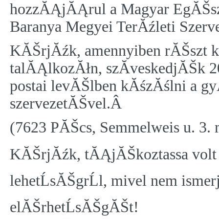
hozzĂĄjĂĄrul a Magyar EgĂŠs
Baranya Megyei TerĂźleti Szerve
KĂŠrjĂźk, amennyiben rĂŠszt k
talĂĄlkozĂłn, szĂ­veskedjĂŠk 20
postai levĂŠlben kĂśzĂślni a g
szervezetĂŠvel.Â
(7623 PĂŠcs, Semmelweis u. 3.
KĂŠrjĂźk, tĂĄjĂŠkoztassa volt 
lehetĹsĂŠgrĹl, mivel nem isme
elĂŠrhetĹsĂŠgĂŠt!