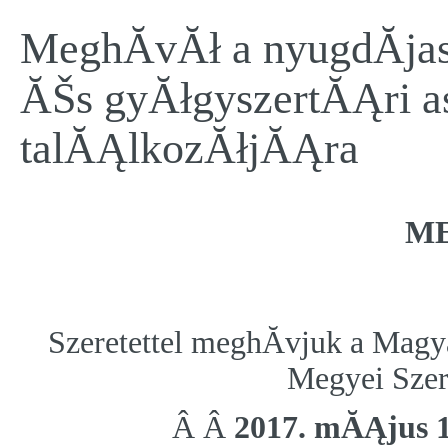
MeghĂ­vĂł a nyugdĂ­ja
ĂŠs gyĂłgyszertĂĄri as
talĂĄlkozĂłjĂĄra
ME
Szeretettel meghĂ­vjuk a Mag
Megyei Szer
Â Â
2017. mĂĄjus 