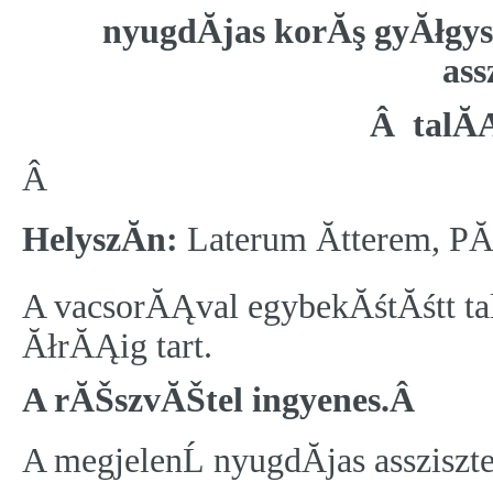
nyugdĂ­jas korĂş gyĂłgy
ass
Â talĂ
Â
HelyszĂ­n:
Laterum Ătterem, PĂ
A vacsorĂĄval egybekĂśtĂśtt ta
ĂłrĂĄig tart.
A rĂŠszvĂŠtel ingyenes.Â
A megjelenĹ nyugdĂ­jas asszi