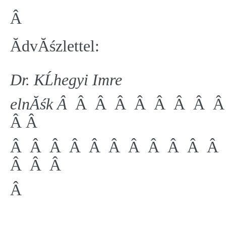
Â
ĂdvĂśzlettel:
Dr. KĹhegyi Imre
elnĂśk Â
Â Â Â Â Â Â Â Â
Â Â
Â Â Â Â Â Â Â Â Â Â Â
Â Â Â
Â