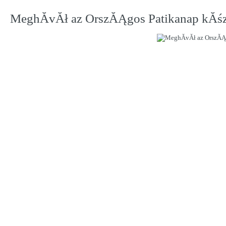
MeghĂ­vĂł az OrszĂĄgos Patikanap kĂś