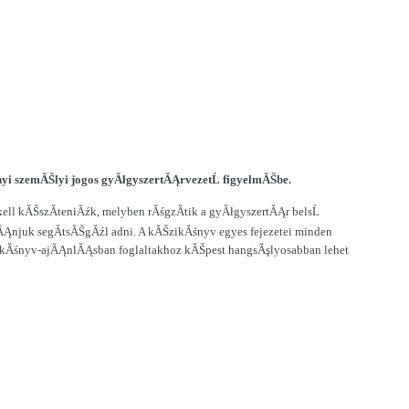
i szemĂŠlyi jogos gyĂłgyszertĂĄrvezetĹ figyelmĂŠbe.
l kĂŠszĂ­teniĂźk, melyben rĂśgzĂ­tik a gyĂłgyszertĂĄr belsĹ
Ąnjuk segĂ­tsĂŠgĂźl adni. A kĂŠzikĂśnyv egyes fejezetei minden
zikĂśnyv-ajĂĄnlĂĄsban foglaltakhoz kĂŠpest hangsĂşlyosabban lehet