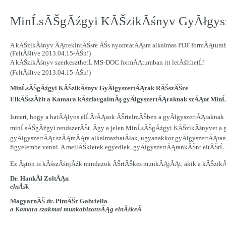
MinĹsĂŠgĂźgyi KĂŠzikĂśnyv GyĂłgys
A kĂŠzikĂśnyv ĂĄttekintĂŠsre ĂŠs nyomtatĂĄsra alkalmas PDF formĂĄtum
(FeltĂśltve 2013.04.15-ĂŠn!)
A kĂŠzikĂśnyv szerkeszthetĹ MS-DOC formĂĄtumban itt letĂślthetĹ!
(FeltĂśltve 2013.04.15-ĂŠn!)
MinĹsĂŠgĂźgyi KĂŠzikĂśnyv GyĂłgyszertĂĄrak RĂŠszĂŠre
ElkĂŠszĂźlt a Kamara kĂśzforgalmĂş gyĂłgyszertĂĄraknak szĂĄnt MinĹs
Ismert, hogy a hatĂĄlyos elĹĂ­rĂĄsok ĂŠrtelmĂŠben a gyĂłgyszertĂĄraknak 
minĹsĂŠgĂźgyi rendszerĂŠt. Ăgy a jelen MinĹsĂŠgĂźgyi KĂŠzikĂśnyvet a 
gyĂłgyszertĂĄr szĂĄmĂĄra alkalmazhatĂłak, ugyanakkor gyĂłgyszertĂĄrankĂŠ
figyelembe venni. A mellĂŠkletek egyediek, gyĂłgyszertĂĄrankĂŠnt eltĂŠrĹ
Ez Ăşton is kĂśszĂśnjĂźk mindazok ĂŠrtĂŠkes munkĂĄjĂĄt, akik a kĂŠzikĂ
Dr. HankĂł ZoltĂĄn
elnĂśk
MagyarnĂŠ dr. PintĂŠr Gabriella
a Kamara szakmai munkabizottsĂĄg elnĂśkeÂ