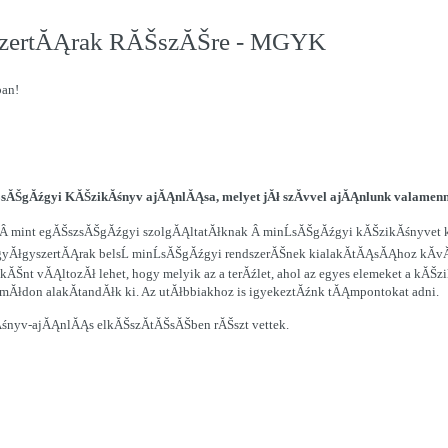
zertĂĄrak RĂŠszĂŠre - MGYK
ban!
ĂŠgĂźgyi KĂŠzikĂśnyv ajĂĄnlĂĄsa, melyet jĂł szĂ­vvel ajĂĄnlunk valamenny
Â mint egĂŠszsĂŠgĂźgyi szolgĂĄltatĂłknak Â minĹsĂŠgĂźgyi kĂŠzikĂśnyvet kel
gyĂłgyszertĂĄrak belsĹ minĹsĂŠgĂźgyi rendszerĂŠnek kialakĂ­tĂĄsĂĄhoz kĂ­vĂ
nt vĂĄltozĂł lehet, hogy melyik az a terĂźlet, ahol az egyes elemeket a kĂŠ
 mĂłdon alakĂ­tandĂłk ki. Az utĂłbbiakhoz is igyekeztĂźnk tĂĄmpontokat adni.
śnyv-ajĂĄnlĂĄs elkĂŠszĂ­tĂŠsĂŠben rĂŠszt vettek.