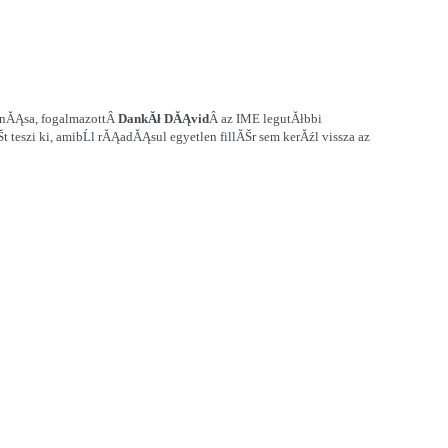
onĂĄsa
, fogalmazottÂ
DankĂł DĂĄvid
Â az IME legutĂłbbi
eszi ki, amibĹl rĂĄadĂĄsul egyetlen fillĂŠr sem kerĂźl vissza az