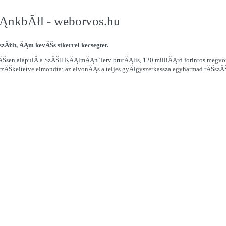
ĂĄnkbĂłl - weborvos.hu
Ăźlt, ĂĄm kevĂŠs sikerrel kecsegtet.
ĂŠsen alapulÂ
a SzĂŠll KĂĄlmĂĄn Terv brutĂĄlis, 120 milliĂĄrd forintos megv
Škeltetve elmondta: az elvonĂĄs a teljes gyĂłgyszerkassza egyharmad rĂŠszĂŠt t