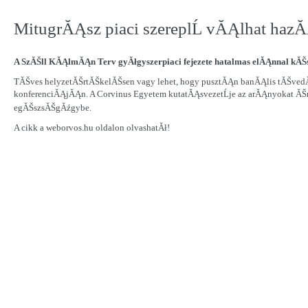
MitugrĂĄsz piaci szereplĹ vĂĄlhat haz
A SzĂŠll KĂĄlmĂĄn Terv gyĂłgyszerpiaci fejezete hatalmas elĂĄnnal kĂŠsz
TĂŠves helyzetĂŠrtĂŠkelĂŠsen vagy lehet, hogy pusztĂĄn banĂĄlis tĂŠved
konferenciĂĄjĂĄn. A Corvinus Egyetem kutatĂĄsvezetĹje az arĂĄnyokat ĂŠrzĂ
egĂŠszsĂŠgĂźgybe.
A cikk a weborvos.hu oldalon olvashatĂł!