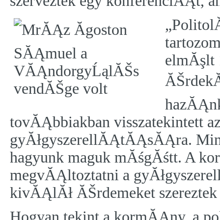
szerveztek egy konferenciĂĄt, am
„Politol
tartozo
elmĂşlt 
ĂŠrdekĂ
hazĂĄnk
tovĂĄbbiakban visszatekintett a
gyĂłgyszerellĂĄtĂĄsĂĄra. Mint
hagyunk maguk mĂśgĂśtt. A kor
megvĂĄltoztatni a gyĂłgyszere
kivĂĄlĂł ĂŠrdemeket szereztek
Hogyan tekint a kormĂĄny, a po