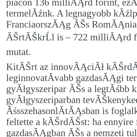
piacon 136 milliĂĄrd forint, ez
termelĂźnk. A legnagyobb kĂźl
FranciaorszĂĄg ĂŠs RomĂĄnia. 
ĂŠrtĂŠkrĹl is – 722 milliĂĄrd 
mutat.
KitĂŠrt az innovĂĄciĂł kĂŠrdĂ
leginnovatĂ­vabb gazdasĂĄgi t
gyĂłgyszeripar ĂŠs a legtĂśbb k
gyĂłgyszeriparban tevĂŠkenyke
ĂśsszehasonlĂ­tĂĄsban is fogla
feltette a kĂŠrdĂŠst: ha ennyir
gazdasĂĄgban ĂŠs a nemzeti tula