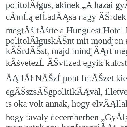
politolĂłgus, akinek „A hazai g
cĂ­mĹą elĹadĂĄsa nagy ĂŠrdekl
megtĂśltĂśtte a Hunguest Hotel
politolĂłguskĂŠnt mit mondjon a 
kĂŠrdĂŠst, majd mindjĂĄrt meg 
kĂśvetezĹ ĂŠvtized egyik kulcs
ĂĄllĂł NĂŠzĹpont IntĂŠzet kie
egĂŠszsĂŠgpolitikĂĄval, illetv
is oka volt annak, hogy elvĂĄlla
hogy tavaly decemberben „GyĂ