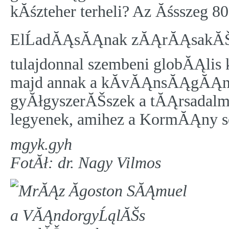
kĂśzteher terheli? Az Ăśsszeg 80
ElĹadĂĄsĂĄnak zĂĄrĂĄsakĂŠnt 
tulajdonnal szembeni globĂĄlis 
majd annak a kĂ­vĂĄnsĂĄgĂĄnak
gyĂłgyszerĂŠszek a tĂĄrsadalmi
legyenek, amihez a KormĂĄny seg
mgyk.gyh
FotĂł: dr. Nagy Vilmos