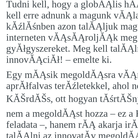
Tudni kell, hogy a globĂĄlis h
kell erre adnunk a magunk vĂĄla
kĂźlĂśnben azon talĂĄljuk magu
interneten vĂĄsĂĄroljĂĄk meg a
gyĂłgyszereket. Meg kell talĂĄln
innovĂĄciĂł! – emelte ki.
Egy mĂĄsik megoldĂĄsra vĂĄrĂł
aprĂłfalvas terĂźletekkel, ahol 
KĂŠrdĂŠs, ott hogyan tĂśrtĂŠnj
nem a megoldĂĄst hozza – ez 
feladata –, hanem rĂĄ akarja irĂĄ
talĂĄlni az innovatĂ­v megoldĂĄ