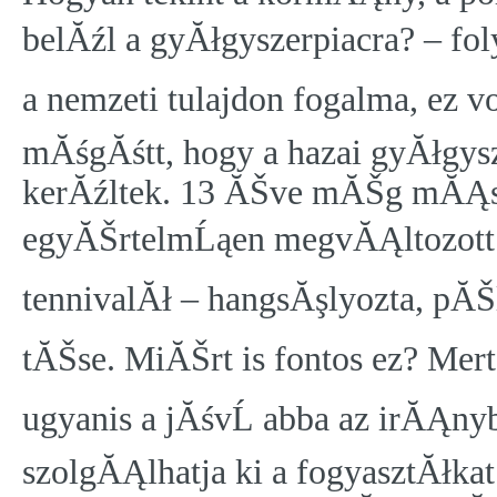
belĂźl a gyĂłgyszerpiacra? – fol
a nemzeti tulajdon fogalma, ez vo
mĂśgĂśtt, hogy a hazai gyĂłgys
kerĂźltek. 13 ĂŠve mĂŠg mĂĄs v
egyĂŠrtelmĹąen megvĂĄltozott 
tennivalĂł – hangsĂşlyozta, pĂŠ
tĂŠse. MiĂŠrt is fontos ez? Mert
ugyanis a jĂśvĹ abba az irĂĄnyb
szolgĂĄlhatja ki a fogyasztĂłka