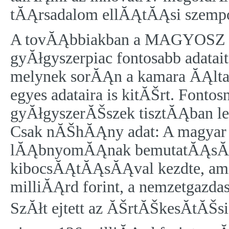
tĂĄrsadalom ellĂĄtĂĄsi szempo
A tovĂĄbbiakban a MAGYOSZ fe
gyĂłgyszerpiac fontosabb adatai
melynek sorĂĄn a kamara ĂĄlta
egyes adataira is kitĂŠrt. Fontos
gyĂłgyszerĂŠszek tisztĂĄban l
Csak nĂŠhĂĄny adat: A magyar 
lĂĄbnyomĂĄnak bemutatĂĄsĂĄt 
kibocsĂĄtĂĄsĂĄval kezdte, ami
milliĂĄrd forint, a nemzetgazda
SzĂłt ejtett az ĂŠrtĂŠkesĂ­tĂŠsi