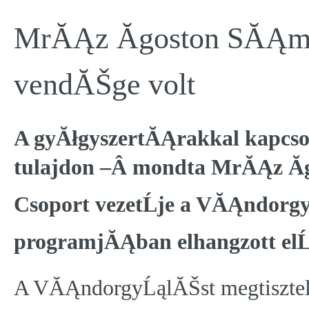
MrĂĄz Ăgoston SĂĄm
vendĂŠge volt
A gyĂłgyszertĂĄrakkal kapcsol
tulajdon –Â
mondta
MrĂĄz Ăg
Csoport vezetĹje a VĂĄndor
programjĂĄban elhangzott el
A VĂĄndorgyĹąlĂŠst megtiszte