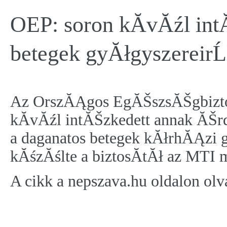
OEP: soron kĂ­vĂźl int
betegek gyĂłgyszereirĹ
Az OrszĂĄgos EgĂŠszsĂŠgbizto
kĂ­vĂźl intĂŠzkedett annak ĂŠ
a daganatos betegek kĂłrhĂĄzi
kĂśzĂślte a biztosĂ­tĂł az MTI
A cikk a nepszava.hu oldalon olv