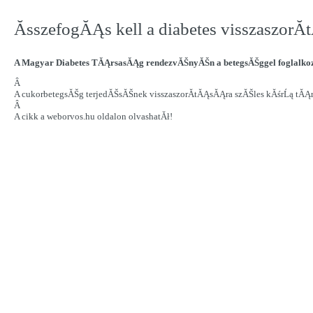
ĂsszefogĂĄs kell a diabetes visszaszor
A Magyar Diabetes TĂĄrsasĂĄg rendezvĂŠnyĂŠn a betegsĂŠggel foglalkozĂ
Â
A cukorbetegsĂŠg terjedĂŠsĂŠnek visszaszorĂ­tĂĄsĂĄra szĂŠles kĂśrĹą tĂĄrs
Â
A cikk a weborvos.hu oldalon olvashatĂł!