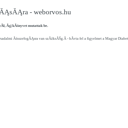
Ă­tĂĄsĂĄra - weborvos.hu
ł, Ăşj kĂśnyvet mutattak be.
adalmi ĂśsszefogĂĄsra van szĂźksĂŠg.Â - hĂ­vta fel a figyelmet a Magyar Diab