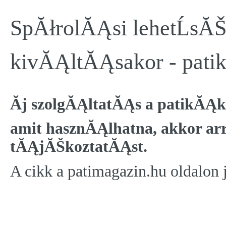
SpĂłrolĂĄsi lehetĹsĂŠ
kivĂĄltĂĄsakor - pati
Ăj szolgĂĄltatĂĄs a patikĂĄk
amit hasznĂĄlhatna, akkor ar
tĂĄjĂŠkoztatĂĄst.
A cikk a patimagazin.hu oldalon 