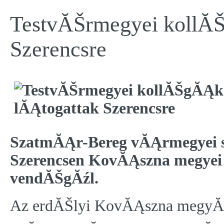
TestvĂŠrmegyei kollĂ
Szerencsre
SzatmĂĄr-Bereg vĂĄrmegyei sze
Szerencsen KovĂĄszna megyei 
vendĂŠgĂźl.
Az erdĂŠlyi KovĂĄszna megyĂŠ