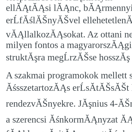
ellĂĄtĂĄsi lĂĄnc, bĂĄrmennyi 
erĹfĂślĂŠnyĂŠvel ellehetetlenĂ­
vĂĄllalkozĂĄsokat. Az ottani n
milyen fontos a magyarorszĂĄgi
struktĂşra megĹrzĂŠse hosszĂş
A szakmai programokok mellett s
ĂśsszetartozĂĄs erĹsĂ­tĂŠsĂŠt
rendezvĂŠnyekre. JĂşnius 4-ĂŠ
a szerencsi ĂśnkormĂĄnyzat ĂĄl