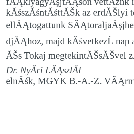
fĂĄklyagyĂşjtĂĄson vettĂźnk r
kĂśszĂśntĂśttĂŠk az erdĂŠlyi 
ellĂĄtogattunk SĂĄtoraljaĂşjhe
djĂĄhoz, majd kĂśvetkezĹ nap 
ĂŠs Tokaj megtekintĂŠsĂŠvel z
Dr. NyĂ­ri LĂĄszlĂł
elnĂśk, MGYK B.-A.-Z. VĂĄrme