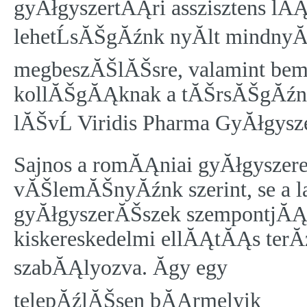
gyĂłgyszertĂĄri asszisztens lĂĄ
lehetĹsĂŠgĂźnk nyĂ­lt mindnyĂ
megbeszĂŠlĂŠsre, valamint bemu
kollĂŠgĂĄknak a tĂŠrsĂŠgĂźnk
lĂŠvĹ Viridis Pharma GyĂłgysz
Sajnos a romĂĄniai gyĂłgysze
vĂŠlemĂŠnyĂźnk szerint, se a l
gyĂłgyszerĂŠszek szempontjĂĄbĂ
kiskereskedelmi ellĂĄtĂĄs terĂ
szabĂĄlyozva.
Ăgy egy
telepĂźlĂŠsen bĂĄrmelyik